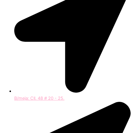
B/meja: Cll. 48 # 20 - 25.