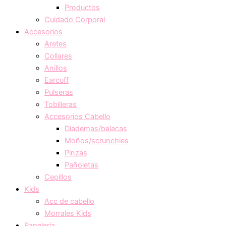
Productos
Cuidado Corporal
Accesorios
Aretes
Collares
Anillos
Earcuff
Pulseras
Tobilleras
Accesorios Cabello
Diademas/balacas
Moños/scrunchies
Pinzas
Pañoletas
Cepillos
Kids
Acc de cabello
Morrales Kids
Papelería