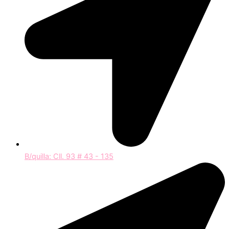
B/quilla: Cll. 93 # 43 - 135