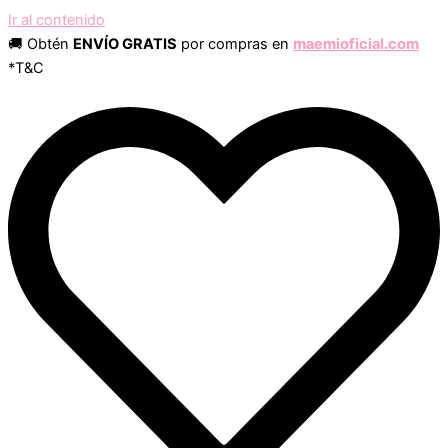
Ir al contenido
🚚 Obtén
ENVÍO GRATIS
por compras en
maemioficial.com
*T&C