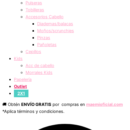
Pulseras
Tobilleras
Accesorios Cabello
Diademas/balacas
Moños/scrunchies
Pinzas
Pañoletas
Cepillos
Kids
Acc de cabello
Morrales Kids
Papelería
Outlet
2X1
🚚 Obtén
ENVÍO GRATIS
por compras en
maemioficial.com
*Aplica términos y condiciones.