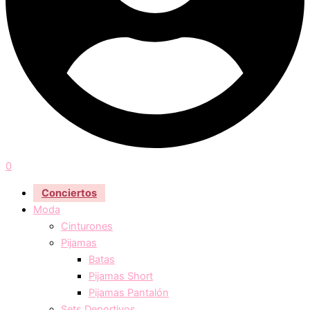
0
Conciertos
Moda
Cinturones
Pijamas
Batas
Pijamas Short
Pijamas Pantalón
Sets Deportivos