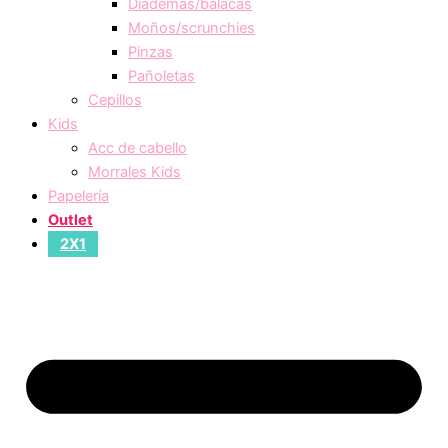
Diademas/balacas
Moños/scrunchies
Pinzas
Pañoletas
Cepillos
Kids
Acc de cabello
Morrales Kids
Papelería
Outlet
2X1