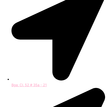
Bga: Cl. 52 # 35a - 21