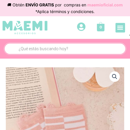
Ir
🚚 Obtén
ENVÍO GRATIS
por compras en
maemioficial.com
al
*Aplica términos y condiciones.
contenido
Me
0
Cuidado 
Búsqueda
de
productos