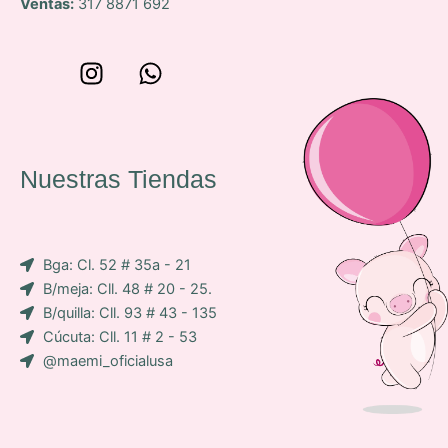
Ventas:
317 8871 692
W
I
W
o
n
h
n
s
a
c
t
t
e
a
s
Nuestras Tiendas
p
g
a
-
r
p
i
a
p
Bga: Cl. 52 # 35a - 21
c
m
B/meja: Cll. 48 # 20 - 25.
o
B/quilla: Cll. 93 # 43 - 135
n
Cúcuta: Cll. 11 # 2 - 53
-
@maemi_oficialusa
f
a
c
e