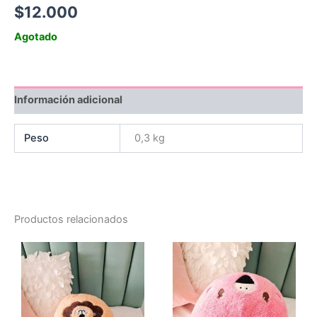
$
12.000
Agotado
Información adicional
Peso
0,3 kg
Productos relacionados
Original
Current
Original
Current
price
price
price
price
was:
is:
was:
is:
$90.000.
$25.000.
$90.000.
$25.000.