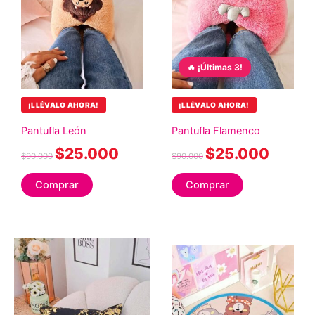
🔥 ¡Últimas 3!
¡LLÉVALO AHORA!
¡LLÉVALO AHORA!
Pantufla León
Pantufla Flamenco
$
25.000
$
25.000
$
90.000
$
90.000
Comprar
Comprar