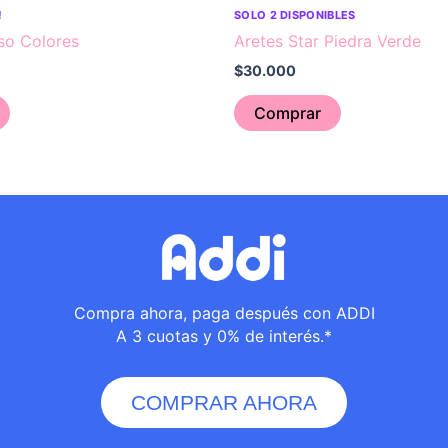
!
SOLO 2 DISPONIBLES
o Colores
Aretes Star Piedra Verde
$
30.000
Comprar
Compra ahora, paga después con ADDI
A 3 cuotas y 0% de interés.*
COMPRAR AHORA