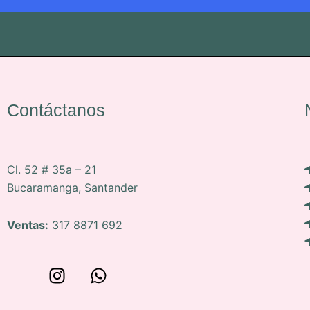
Contáctanos
Cl. 52 # 35a – 21
Bucaramanga, Santander
Ventas:
317 8871 692
W
I
W
o
n
h
n
s
a