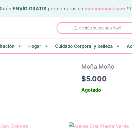
Obtén
ENVÍO GRATIS
por compras en
maemioficial.com
*
Búsqueda
de
productos
itación
Hogar
Cuidado Corporal y belleza
Ac
Moña Moño
$
5.000
Agotado