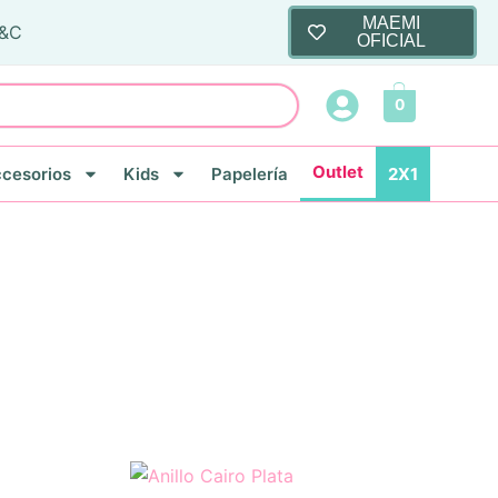
MAEMI
T&C
OFICIAL
0
Outlet
cesorios
Kids
Papelería
2X1