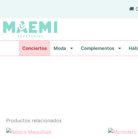
Ir
🚚 
al
contenido
Conciertos
Moda
Complementos
Háb
Productos relacionados