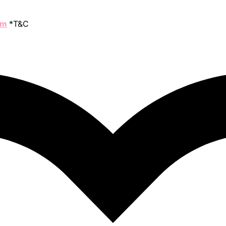
om
*T&C