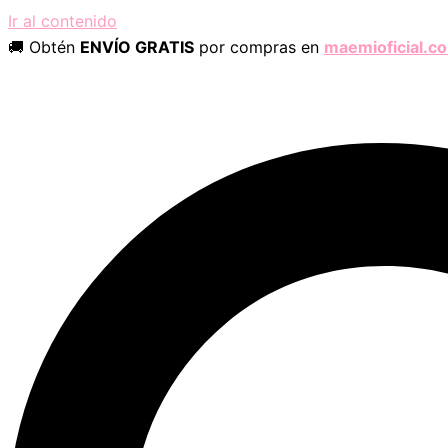
Ir al contenido
🚚 Obtén
ENVÍO GRATIS
por compras en
maemioficial.c