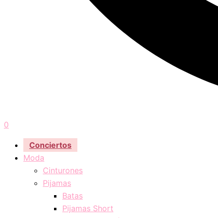
0
Conciertos
Moda
Cinturones
Pijamas
Batas
Pijamas Short