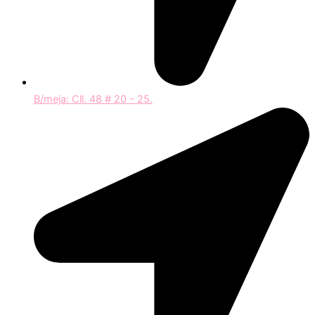
B/meja: Cll. 48 # 20 - 25.