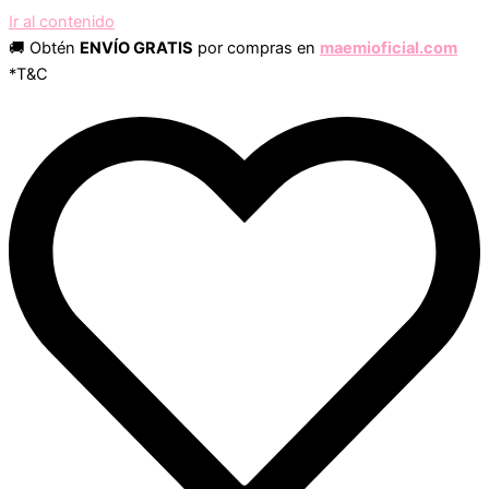
Ir al contenido
🚚 Obtén
ENVÍO GRATIS
por compras en
maemioficial.com
*T&C