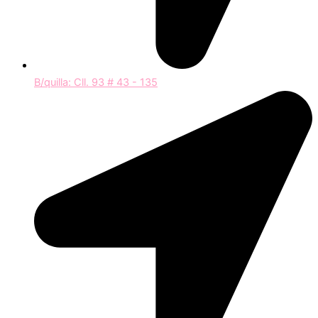
B/quilla: Cll. 93 # 43 - 135