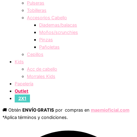
Pulseras
Tobilleras
Accesorios Cabello
Diademas/balacas
Moños/scrunchies
Pinzas
Pañoletas
Cepillos
Kids
Acc de cabello
Morrales Kids
Papelería
Outlet
2X1
🚚 Obtén
ENVÍO GRATIS
por compras en
maemioficial.com
*Aplica términos y condiciones.