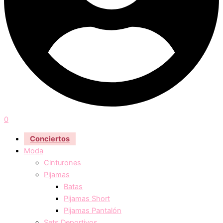
0
Conciertos
Moda
Cinturones
Pijamas
Batas
Pijamas Short
Pijamas Pantalón
Sets Deportivos