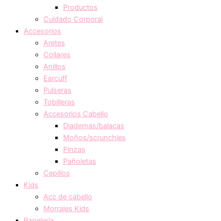
Productos
Cuidado Corporal
Accesorios
Aretes
Collares
Anillos
Earcuff
Pulseras
Tobilleras
Accesorios Cabello
Diademas/balacas
Moños/scrunchies
Pinzas
Pañoletas
Cepillos
Kids
Acc de cabello
Morrales Kids
Papelería