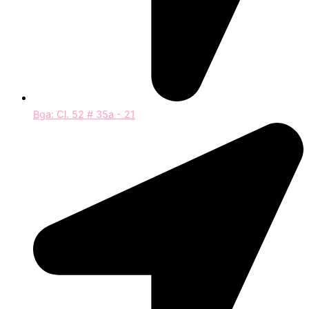
Bga: Cl. 52 # 35a - 21