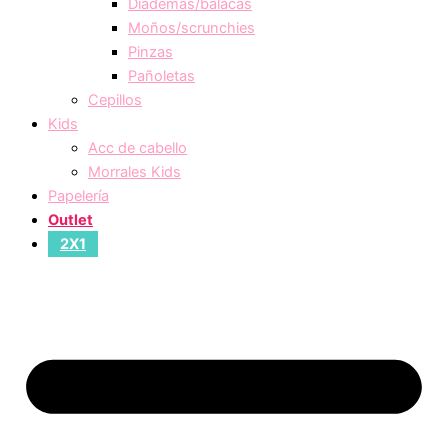
Diademas/balacas
Moños/scrunchies
Pinzas
Pañoletas
Cepillos
Kids
Acc de cabello
Morrales Kids
Papelería
Outlet
2X1