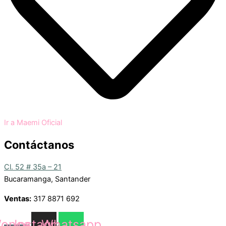
Ir a Maemi Oficial
Contáctanos
Cl. 52 # 35a – 21
Bucaramanga, Santander
Ventas:
317 8871 692
oncep-
Instagram
Whatsapp