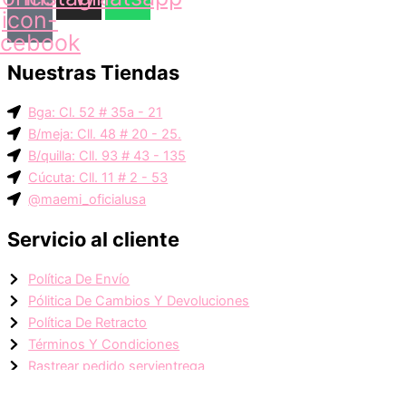
icon-
acebook
Nuestras Tiendas
Bga: Cl. 52 # 35a - 21
B/meja: Cll. 48 # 20 - 25.
B/quilla: Cll. 93 # 43 - 135
Cúcuta: Cll. 11 # 2 - 53
@maemi_oficialusa
Servicio al cliente
Política De Envío
Pólitica De Cambios Y Devoluciones
Política De Retracto
Términos Y Condiciones
Rastrear pedido servientrega
Rastrear pedido inter rapidísimo