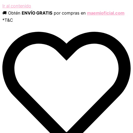
Ir al contenido
🚚 Obtén
ENVÍO GRATIS
por compras en
maemioficial.com
*T&C