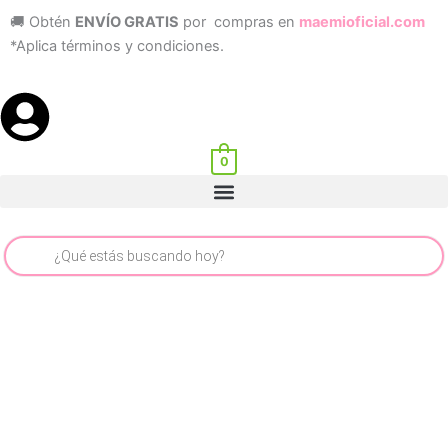
Ir
🚚 Obtén
ENVÍO GRATIS
por compras en
maemioficial.com
al
*Aplica términos y condiciones.
contenido
0
Menu
Búsqueda
de
productos
MORRAL
VICTORIA
BEIGE
cantidad