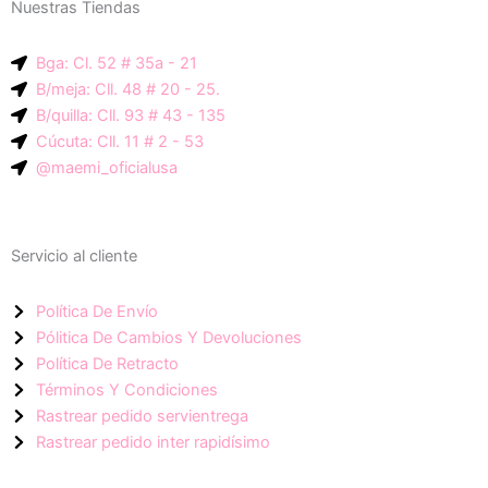
Nuestras Tiendas
p
g
a
-
r
p
Bga: Cl. 52 # 35a - 21
i
a
p
B/meja: Cll. 48 # 20 - 25.
c
m
B/quilla: Cll. 93 # 43 - 135
o
Cúcuta: Cll. 11 # 2 - 53
n
@maemi_oficialusa
-
f
a
Servicio al cliente
c
e
Política De Envío
b
Pólitica De Cambios Y Devoluciones
o
Política De Retracto
o
Términos Y Condiciones
k
Rastrear pedido servientrega
Rastrear pedido inter rapidísimo