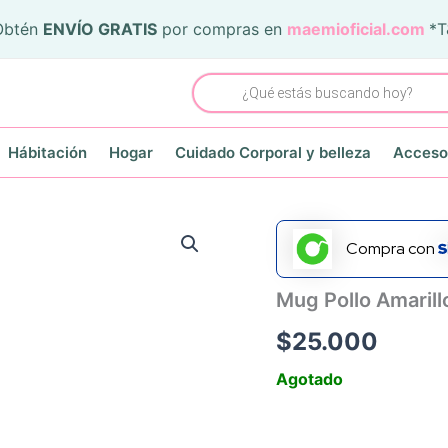
Obtén
ENVÍO GRATIS
por compras en
maemioficial.com
*
Búsqueda
de
productos
Hábitación
Hogar
Cuidado Corporal y belleza
Acceso
Compra con
Mug Pollo Amarill
$
25.000
Agotado