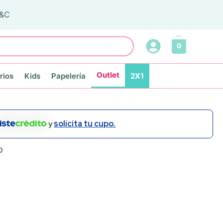
T&C
0
Outlet
rios
Kids
Papelería
2X1
y
solicita tu cupo.
o