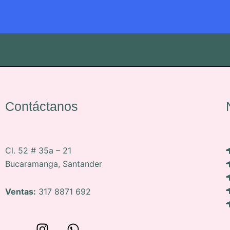
Contáctanos
Cl. 52 # 35a – 21
Bucaramanga, Santander
Ventas:
317 8871 692
W
I
W