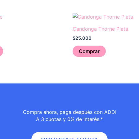
Candonga Thorne Plata
$
25.000
Comprar
Compra ahora, paga después con ADDI
A 3 cuotas y 0% de interés.*