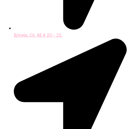
B/meja: Cll. 48 # 20 - 25.