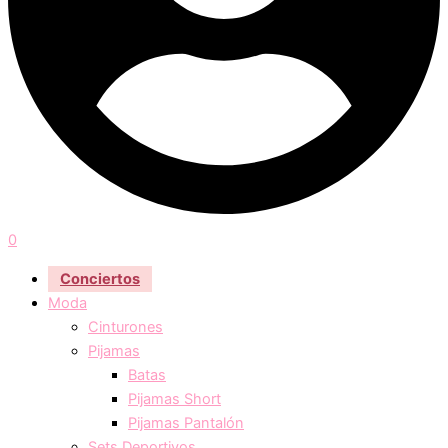
0
Conciertos
Moda
Cinturones
Pijamas
Batas
Pijamas Short
Pijamas Pantalón
Sets Deportivos