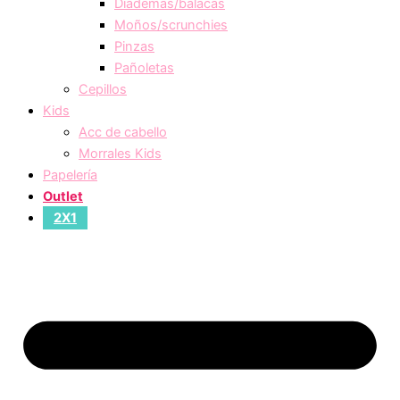
Diademas/balacas
Moños/scrunchies
Pinzas
Pañoletas
Cepillos
Kids
Acc de cabello
Morrales Kids
Papelería
Outlet
2X1