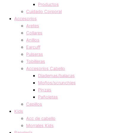
Productos
Cuidado Corporal
Accesorios
Aretes
Collares
Anillos
Earcuff
Pulseras
Tobilleras
Accesorios Cabello
Diademas/balacas
Moños/scrunchies
Pinzas
Pañoletas
Cepillos
Kids
Acc de cabello
Morrales Kids
Papelería