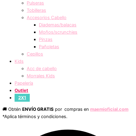
Pulseras
Tobilleras
Accesorios Cabello
Diademas/balacas
Moños/scrunchies
Pinzas
Pañoletas
Cepillos
Kids
Acc de cabello
Morrales Kids
Papelería
Outlet
2X1
🚚 Obtén
ENVÍO GRATIS
por compras en
maemioficial.com
*Aplica términos y condiciones.