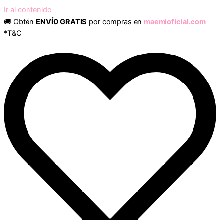
Ir al contenido
🚚 Obtén
ENVÍO GRATIS
por compras en
maemioficial.com
*T&C