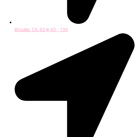
B/quilla: Cll. 93 # 43 - 135