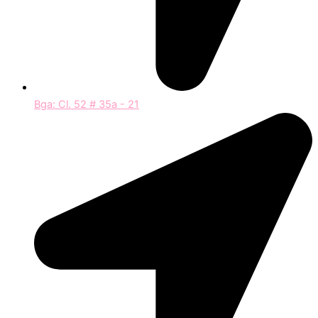
Bga: Cl. 52 # 35a - 21