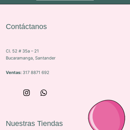
Contáctanos
Cl. 52 # 35a – 21
Bucaramanga, Santander
Ventas:
317 8871 692
W
I
W
o
n
h
n
s
a
c
t
t
e
a
s
Nuestras Tiendas
p
g
a