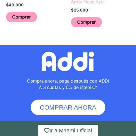
Anillo Ficus Azul
$
40.000
$
25.000
Comprar
Comprar
Compra ahora, paga después con ADDI
A 3 cuotas y 0% de interés.*
COMPRAR AHORA
Ir a Maemi Oficial