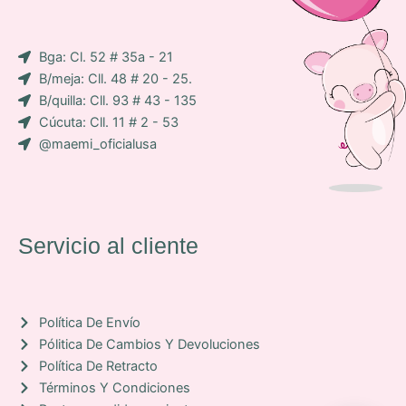
-
r
p
i
a
p
Bga: Cl. 52 # 35a - 21
c
m
B/meja: Cll. 48 # 20 - 25.
o
B/quilla: Cll. 93 # 43 - 135
n
Cúcuta: Cll. 11 # 2 - 53
-
@maemi_oficialusa
f
a
c
e
b
Servicio al cliente
o
o
k
Política De Envío
Pólitica De Cambios Y Devoluciones
Política De Retracto
Términos Y Condiciones