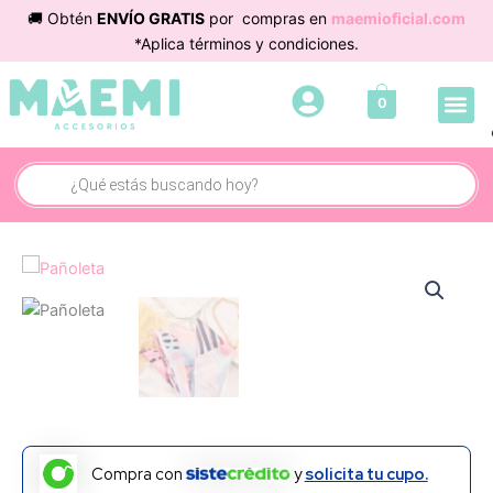
Ir
🚚 Obtén
ENVÍO GRATIS
por compras en
maemioficial.com
al
*Aplica términos y condiciones.
contenido
Me
0
Búsqueda
de
productos
Compra con
y
solicita tu cupo.