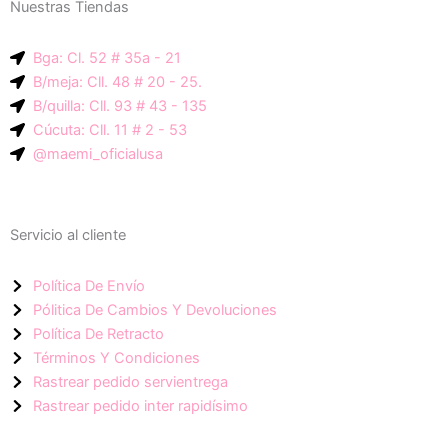
Nuestras Tiendas
p
g
a
-
r
p
Bga: Cl. 52 # 35a - 21
i
a
p
B/meja: Cll. 48 # 20 - 25.
c
m
B/quilla: Cll. 93 # 43 - 135
o
Cúcuta: Cll. 11 # 2 - 53
n
@maemi_oficialusa
-
f
a
Servicio al cliente
c
e
Política De Envío
b
Pólitica De Cambios Y Devoluciones
o
Política De Retracto
o
Términos Y Condiciones
k
Rastrear pedido servientrega
Rastrear pedido inter rapidísimo