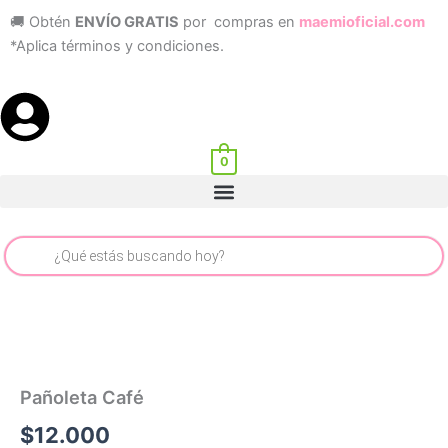
Ir
🚚 Obtén
ENVÍO GRATIS
por compras en
maemioficial.com
al
*Aplica términos y condiciones.
contenido
0
Menu
Búsqueda
de
productos
Pañoleta Café
$
12.000