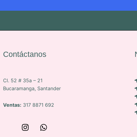
Contáctanos
Cl. 52 # 35a – 21
Bucaramanga, Santander
Ventas:
317 8871 692
W
I
W
o
n
h