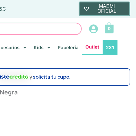
MAEMI
T&C
OFICIAL
0
Outlet
cesorios
Kids
Papelería
2X1
y
solicita tu cupo.
 Negra