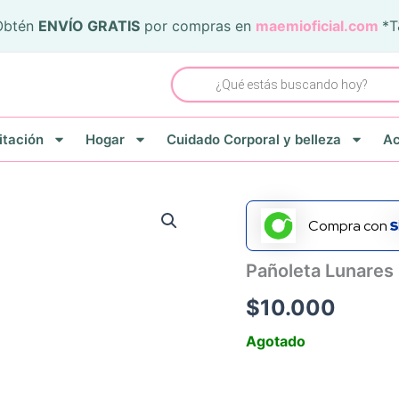
Obtén
ENVÍO GRATIS
por compras en
maemioficial.com
*
Búsqueda
de
productos
itación
Hogar
Cuidado Corporal y belleza
Ac
Compra con
Pañoleta Lunares
$
10.000
Agotado