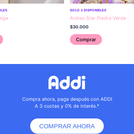
BLES
SOLO 2 DISPONIBLES
eige
Aretes Star Piedra Verde
$
30.000
Comprar
Compra ahora, paga después con ADDI
A 3 cuotas y 0% de interés.*
COMPRAR AHORA