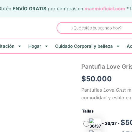
Obtén
ENVÍO GRATIS
por compras en
maemioficial.com
*
Búsqueda
de
productos
itación
Hogar
Cuidado Corporal y belleza
Ac
Pantufla
Pantufla Love Gri
Love
$
50.000
Gris
cantidad
Pantuflas
Love Gris
: m
comodidad y estilo e
Tallas
$
5
-
36/37
-