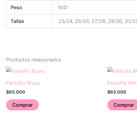
Peso
N/D
Tallas
23/24, 25/26, 27/28, 29/30, 31/32
Productos relacionados
Este
producto
Pantuflo Bruno
Pantufla Wh
tiene
$
65.000
$
65.000
múltiples
variantes.
Comprar
Comprar
Las
opciones
se
pueden