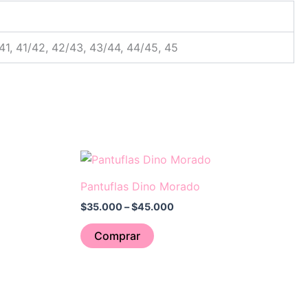
41, 41/42, 42/43, 43/44, 44/45, 45
Price
Este
range:
producto
$35.000
Pantuflas Dino Morado
through
tiene
$45.000
$
35.000
–
$
45.000
múltiples
variantes.
Comprar
Las
opciones
se
pueden