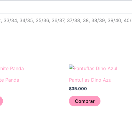
, 33/34, 34/35, 35/36, 36/37, 37/38, 38, 38/39, 39/40, 40/
Este
Este
producto
producto
ite Panda
Pantuflas Dino Azul
tiene
tiene
$
35.000
múltiples
múltiples
variantes.
variantes.
Comprar
Las
Las
opciones
opciones
se
se
pueden
pueden