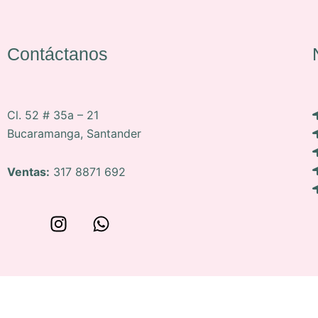
Contáctanos
Cl. 52 # 35a – 21
Bucaramanga, Santander
Ventas:
317 8871 692
W
I
W
o
n
h
n
s
a
c
t
t
e
a
s
p
g
a