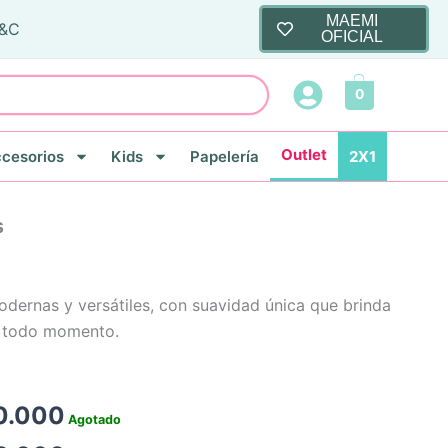
MAEMI
T&C
OFICIAL
0
Outlet
cesorios
Kids
Papelería
2X1
s
odernas y versátiles, con suavidad única que brinda
n todo momento.
0.000
Agotado