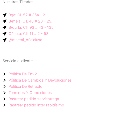
Nuestras Tiendas
p
g
a
-
r
p
Bga: Cl. 52 # 35a - 21
i
a
p
B/meja: Cll. 48 # 20 - 25.
c
m
B/quilla: Cll. 93 # 43 - 135
o
Cúcuta: Cll. 11 # 2 - 53
n
@maemi_oficialusa
-
f
a
Servicio al cliente
c
e
Política De Envío
b
Pólitica De Cambios Y Devoluciones
o
Política De Retracto
o
Términos Y Condiciones
k
Rastrear pedido servientrega
Rastrear pedido inter rapidísimo