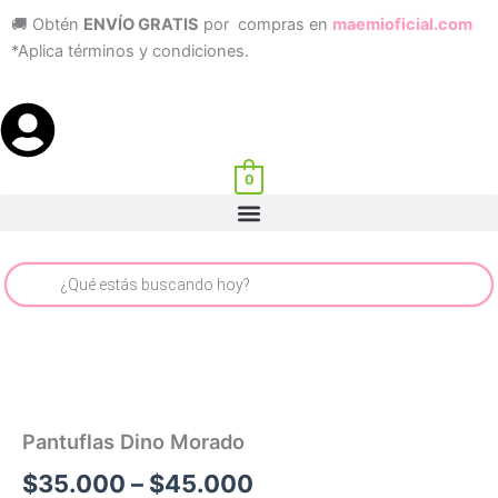
Ir
🚚 Obtén
ENVÍO GRATIS
por compras en
maemioficial.com
al
*Aplica términos y condiciones.
contenido
0
Menu
Búsqueda
de
productos
Pantuflas
Price
Dino
Morado
range:
Pantuflas Dino Morado
cantidad
$35.000
$
35.000
–
$
45.000