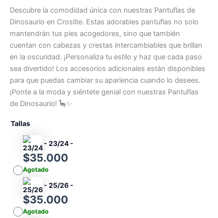
through
Descubre la comodidad única con nuestras Pantuflas de
$45.000
Dinosaurio en Croslite. Estas adorables pantuflas no solo
mantendrán tus pies acogedores, sino que también
cuentan con cabezas y crestas intercambiables que brillan
en la oscuridad. ¡Personaliza tu estilo y haz que cada paso
sea divertido! Los accesorios adicionales están disponibles
para que puedas cambiar su apariencia cuando lo desees.
¡Ponte a la moda y siéntete genial con nuestras Pantuflas
de Dinosaurio! 🦕✨
Tallas
-
23/24
-
$
35.000
Agotado
-
25/26
-
$
35.000
Agotado