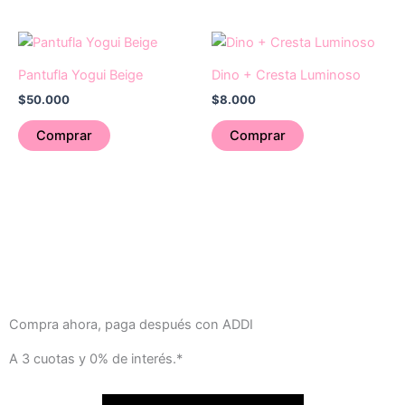
opciones
opciones
se
se
Este
pueden
pueden
producto
Pantufla Yogui Beige
Dino + Cresta Luminoso
elegir
elegir
tiene
en
en
$
50.000
$
8.000
múltiples
la
la
variantes.
Comprar
Comprar
página
página
Las
de
de
opciones
producto
producto
se
pueden
elegir
en
la
página
de
Compra ahora, paga después con ADDI
producto
A 3 cuotas y 0% de interés.*