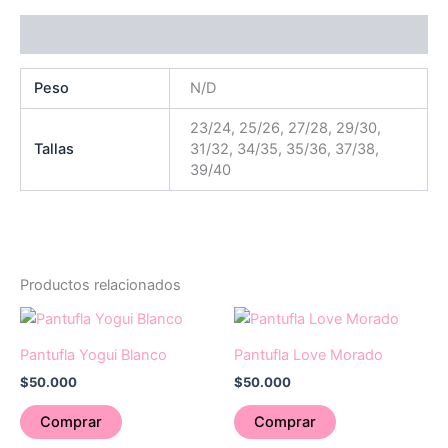
Información adicional
Peso
N/D
23/24, 25/26, 27/28, 29/30,
Tallas
31/32, 34/35, 35/36, 37/38,
39/40
Productos relacionados
Este
Este
producto
producto
Pantufla Yogui Blanco
Pantufla Love Morado
tiene
tiene
$
50.000
$
50.000
múltiples
múltiples
variantes.
variantes.
Comprar
Comprar
Las
Las