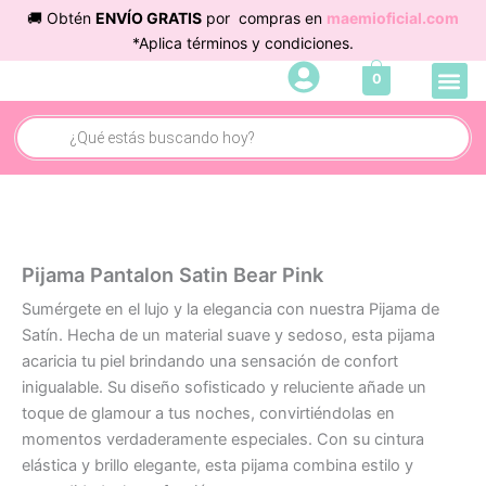
Ir
🚚 Obtén
ENVÍO GRATIS
por compras en
maemioficial.com
al
*Aplica términos y condiciones.
contenido
Me
0
Cuidado 
Búsqueda
de
productos
Pijama Pantalon Satin Bear Pink
Sumérgete en el lujo y la elegancia con nuestra Pijama de
Satín. Hecha de un material suave y sedoso, esta pijama
acaricia tu piel brindando una sensación de confort
inigualable. Su diseño sofisticado y reluciente añade un
toque de glamour a tus noches, convirtiéndolas en
momentos verdaderamente especiales. Con su cintura
elástica y brillo elegante, esta pijama combina estilo y