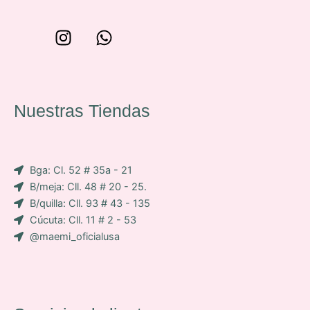
W
I
W
o
n
h
n
s
a
c
t
t
e
a
s
Nuestras Tiendas
p
g
a
-
r
p
i
a
p
Bga: Cl. 52 # 35a - 21
c
m
B/meja: Cll. 48 # 20 - 25.
o
B/quilla: Cll. 93 # 43 - 135
n
Cúcuta: Cll. 11 # 2 - 53
-
@maemi_oficialusa
f
a
c
e