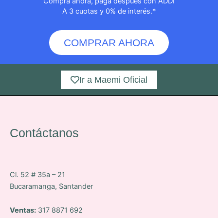
Compra ahora, paga después con ADDI
producto
producto
A 3 cuotas y 0% de interés.*
COMPRAR AHORA
Ir a Maemi Oficial
Contáctanos
Cl. 52 # 35a – 21
Bucaramanga, Santander
Ventas:
317 8871 692