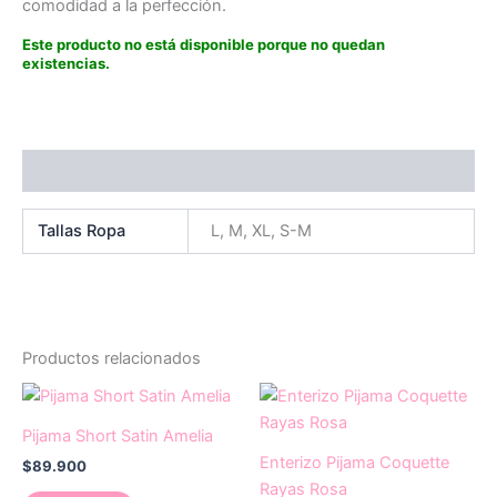
comodidad a la perfección.
Este producto no está disponible porque no quedan
existencias.
Información adicional
Tallas Ropa
L, M, XL, S-M
Productos relacionados
Este
Este
producto
producto
Pijama Short Satin Amelia
tiene
tiene
Enterizo Pijama Coquette
$
89.900
múltiples
múltiples
Rayas Rosa