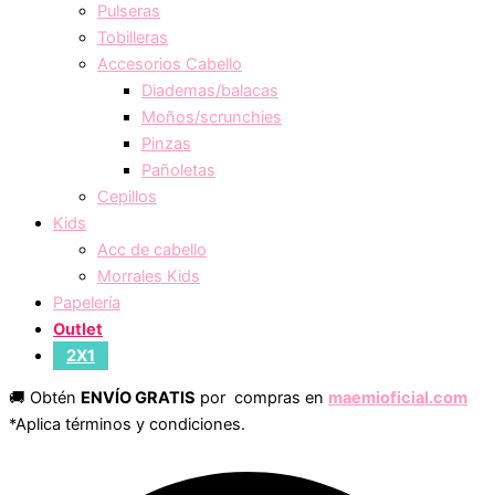
Pulseras
Tobilleras
Accesorios Cabello
Diademas/balacas
Moños/scrunchies
Pinzas
Pañoletas
Cepillos
Kids
Acc de cabello
Morrales Kids
Papelería
Outlet
2X1
🚚 Obtén
ENVÍO GRATIS
por compras en
maemioficial.com
*Aplica términos y condiciones.