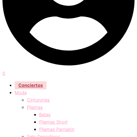
0
Conciertos
Moda
Cinturones
Pijamas
Batas
Pijamas Short
Pijamas Pantalón
Sets Deportivos