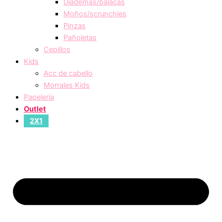
Diademas/balacas
Moños/scrunchies
Pinzas
Pañoletas
Cepillos
Kids
Acc de cabello
Morrales Kids
Papelería
Outlet
2X1