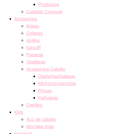
Productos
Cuidado Corporal
Accesorios
Aretes
Collares
Anillos
Earcuff
Pulseras
Tobilleras
Accesorios Cabello
Diademas/balacas
Moños/scrunchies
Pinzas
Pañoletas
Cepillos
Kids
Acc de cabello
Morrales Kids
Papelería