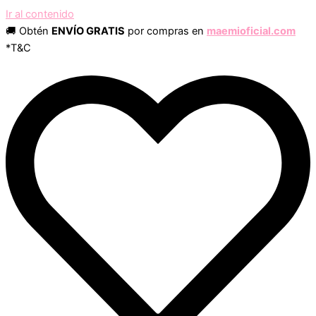
Ir al contenido
🚚 Obtén
ENVÍO GRATIS
por compras en
maemioficial.com
*T&C