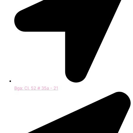
Bga: Cl. 52 # 35a - 21