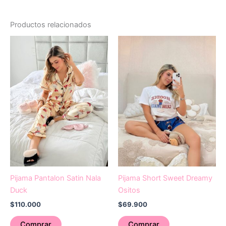
Productos relacionados
Este
Este
producto
producto
tiene
tiene
múltiples
múltiples
variantes.
variantes.
Las
Las
opciones
opciones
se
se
pueden
pueden
elegir
elegir
en
en
la
la
Pijama Pantalon Satin Nala
Pijama Short Sweet Dreamy
página
página
Duck
Ositos
de
de
$
110.000
$
69.900
producto
producto
Comprar
Comprar