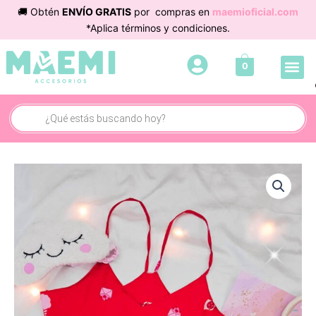
Ir
🚚 Obtén
ENVÍO GRATIS
por compras en
maemioficial.com
al
*Aplica términos y condiciones.
contenido
Me
0
Cuidado 
Búsqueda
de
productos