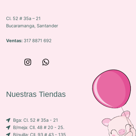
Cl. 52 # 35a – 21
Bucaramanga, Santander
Ventas:
317 8871 692
W
I
W
o
n
h
n
s
a
c
t
t
e
a
s
Nuestras Tiendas
p
g
a
-
r
p
i
a
p
Bga: Cl. 52 # 35a - 21
c
m
B/meja: Cll. 48 # 20 - 25.
o
B/quilla: Cll. 93 # 43 - 135