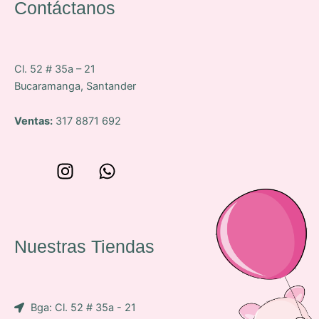
Contáctanos
Cl. 52 # 35a – 21
Bucaramanga, Santander
Ventas:
317 8871 692
W
I
W
o
n
h
n
s
a
c
t
t
e
a
s
Nuestras Tiendas
p
g
a
-
r
p
i
a
p
Bga: Cl. 52 # 35a - 21
c
m