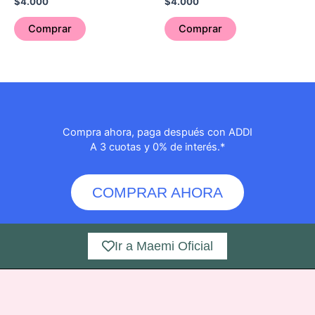
$
4.000
$
4.000
Comprar
Comprar
Compra ahora, paga después con ADDI
A 3 cuotas y 0% de interés.*
COMPRAR AHORA
Ir a Maemi Oficial