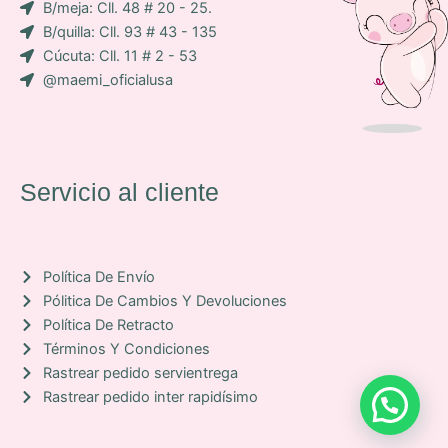
B/meja: Cll. 48 # 20 - 25.
o
B/quilla: Cll. 93 # 43 - 135
n
Cúcuta: Cll. 11 # 2 - 53
-
@maemi_oficialusa
f
a
c
e
b
Servicio al cliente
o
o
k
Política De Envío
Pólitica De Cambios Y Devoluciones
Política De Retracto
Términos Y Condiciones
Rastrear pedido servientrega
Rastrear pedido inter rapidísimo