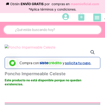
Ir
🚚 Obtén
ENVÍO GRATIS
por compras en
maemioficial.com
al
*Aplica términos y condiciones.
contenido
Me
0
Búsqueda
de
productos
Compra con
y
solicita tu cupo.
Poncho Impermeable Celeste
Este producto no está disponible porque no quedan
existencias.