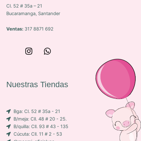
Cl. 52 # 35a – 21
Bucaramanga, Santander
Ventas:
317 8871 692
W
I
W
o
n
h
n
s
a
c
t
t
e
a
s
Nuestras Tiendas
p
g
a
-
r
p
i
a
p
Bga: Cl. 52 # 35a - 21
c
m
B/meja: Cll. 48 # 20 - 25.
o
B/quilla: Cll. 93 # 43 - 135
n
Cúcuta: Cll. 11 # 2 - 53
-