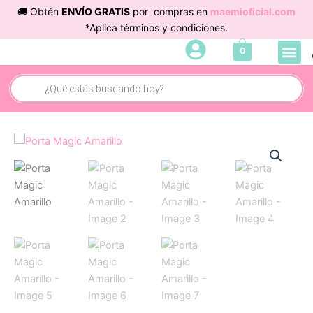
Ir
🚚 Obtén
ENVÍO GRATIS
por compras en
maemioficial.com
al
*Aplica términos y condiciones.
contenido
Me
0
Búsqueda
de
productos
Porta
Magic
Amarillo
cantidad