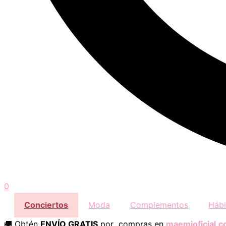
0
Conciertos
Moda
Complementos
Hábi
🚚 Obtén
ENVÍO GRATIS
por compras en
maemioficial.