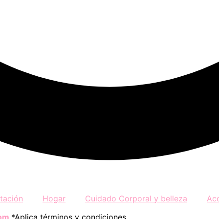
tación
Hogar
Cuidado Corporal y belleza
Ac
com
*Aplica términos y condiciones.