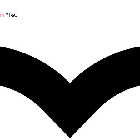
om
*T&C