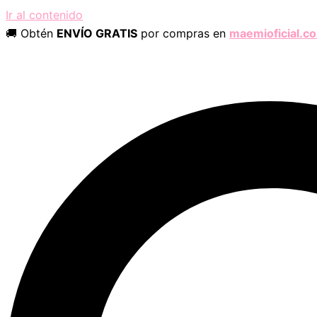
Ir al contenido
🚚 Obtén
ENVÍO GRATIS
por compras en
maemioficial.c