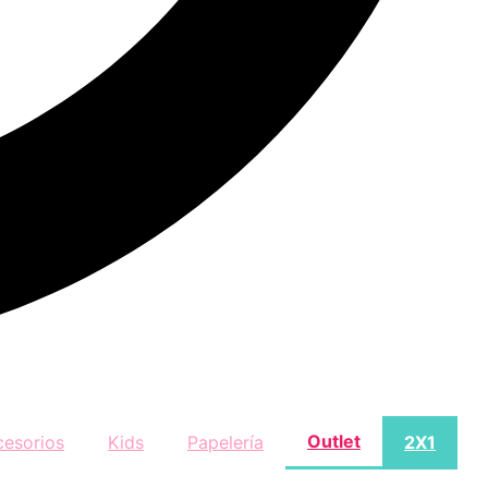
Outlet
cesorios
Kids
Papelería
2X1