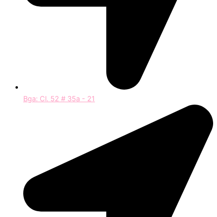
Bga: Cl. 52 # 35a - 21