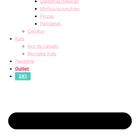
Diademas/balacas
Moños/scrunchies
Pinzas
Pañoletas
Cepillos
Kids
Acc de cabello
Morrales Kids
Papelería
Outlet
2X1