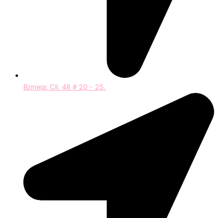
B/meja: Cll. 48 # 20 - 25.