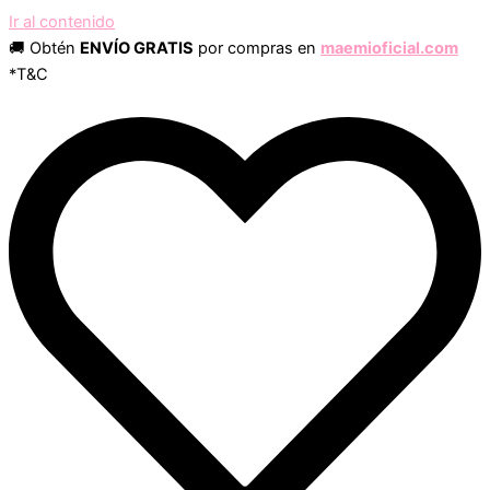
Ir al contenido
🚚 Obtén
ENVÍO GRATIS
por compras en
maemioficial.com
*T&C