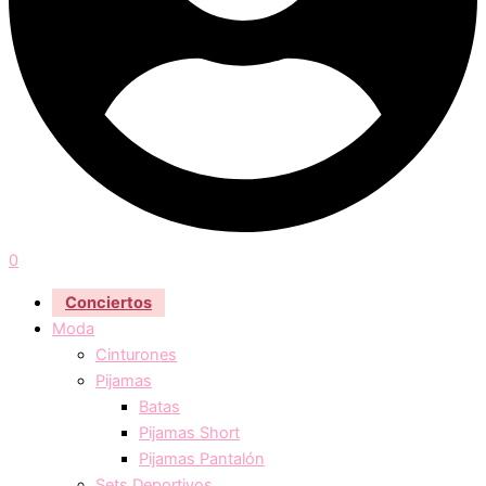
0
Conciertos
Moda
Cinturones
Pijamas
Batas
Pijamas Short
Pijamas Pantalón
Sets Deportivos