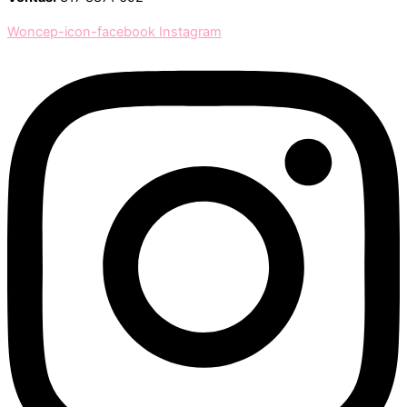
Woncep-icon-facebook
Instagram