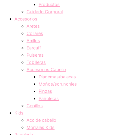
Productos
Cuidado Corporal
Accesorios
Aretes
Collares
Anillos
Earcuff
Pulseras
Tobilleras
Accesorios Cabello
Diademas/balacas
Moños/scrunchies
Pinzas
Pañoletas
Cepillos
Kids
Acc de cabello
Morrales Kids
Papelería