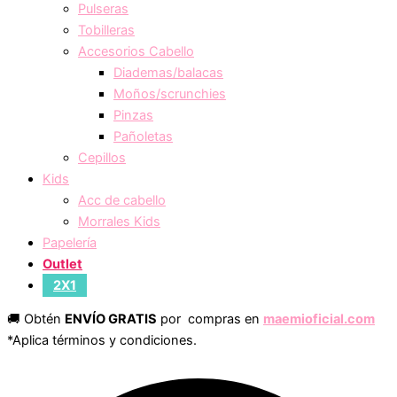
Pulseras
Tobilleras
Accesorios Cabello
Diademas/balacas
Moños/scrunchies
Pinzas
Pañoletas
Cepillos
Kids
Acc de cabello
Morrales Kids
Papelería
Outlet
2X1
🚚 Obtén
ENVÍO GRATIS
por compras en
maemioficial.com
*Aplica términos y condiciones.