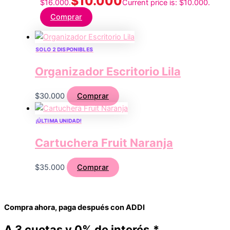
$
10.000
$16.000.
Current price is: $10.000.
Comprar
SOLO 2 DISPONIBLES
Organizador Escritorio Lila
$
30.000
Comprar
¡ÚLTIMA UNIDAD!
Cartuchera Fruit Naranja
$
35.000
Comprar
Compra ahora, paga después con ADDI
A 3 cuotas y 0% de interés.*