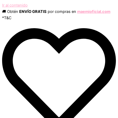
Ir al contenido
🚚 Obtén
ENVÍO GRATIS
por compras en
maemioficial.com
*T&C