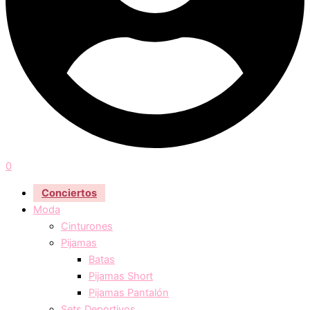
0
Conciertos
Moda
Cinturones
Pijamas
Batas
Pijamas Short
Pijamas Pantalón
Sets Deportivos