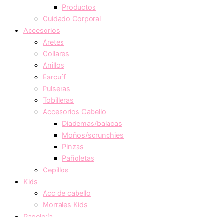
Productos
Cuidado Corporal
Accesorios
Aretes
Collares
Anillos
Earcuff
Pulseras
Tobilleras
Accesorios Cabello
Diademas/balacas
Moños/scrunchies
Pinzas
Pañoletas
Cepillos
Kids
Acc de cabello
Morrales Kids
Papelería