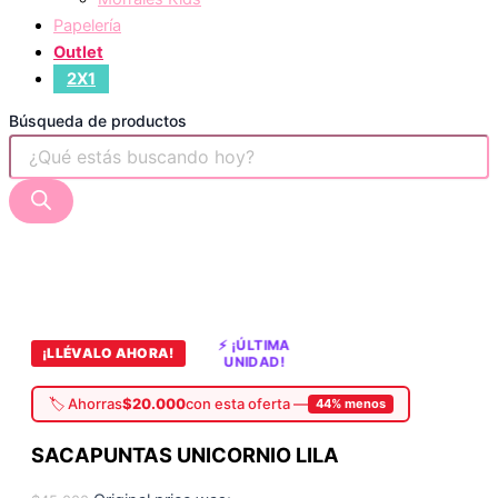
Papelería
Outlet
2X1
Búsqueda de productos
⚡ ¡ÚLTIMA
¡LLÉVALO AHORA!
UNIDAD!
🏷️ Ahorras
$20.000
con esta oferta —
44% menos
SACAPUNTAS UNICORNIO LILA