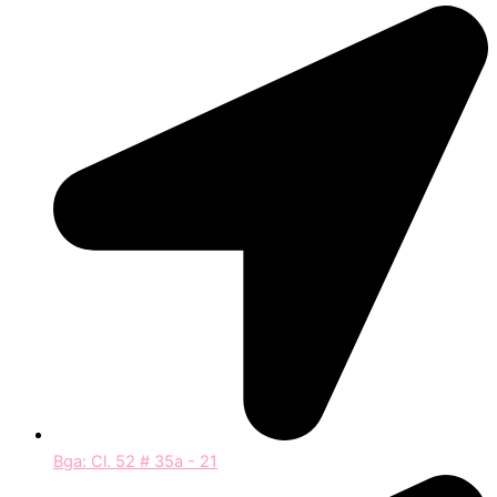
Bga: Cl. 52 # 35a - 21