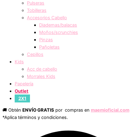
Pulseras
Tobilleras
Accesorios Cabello
Diademas/balacas
Moños/scrunchies
Pinzas
Pañoletas
Cepillos
Kids
Acc de cabello
Morrales Kids
Papelería
Outlet
2X1
🚚 Obtén
ENVÍO GRATIS
por compras en
maemioficial.com
*Aplica términos y condiciones.