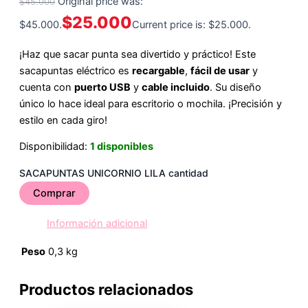
Original price was:
$
45.000
$
25.000
$45.000.
Current price is: $25.000.
¡Haz que sacar punta sea divertido y práctico! Este
sacapuntas eléctrico es
recargable
,
fácil de usar
y
cuenta con
puerto USB
y
cable incluido
. Su diseño
único lo hace ideal para escritorio o mochila. ¡Precisión y
estilo en cada giro!
Disponibilidad:
1 disponibles
SACAPUNTAS UNICORNIO LILA cantidad
Comprar
Información adicional
Peso
0,3 kg
Productos relacionados