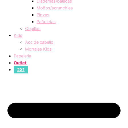
Diademas/balacas
Moños/scrunchies
Pinzas
Pañoletas
Cepillos
Kids
Acc de cabello
Morrales Kids
Papelería
Outlet
2X1