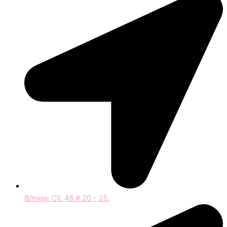
B/meja: Cll. 48 # 20 - 25.