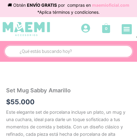
Ir
🚚 Obtén
ENVÍO GRATIS
por compras en
maemioficial.com
al
*Aplica términos y condiciones.
contenido
Me
0
Cuidado 
Búsqueda
de
productos
Set Mug Sabby Amarillo
$
55.000
Este elegante set de porcelana incluye un plato, un mug y
una cuchara, ideal para darle un toque sofisticado a tus
momentos de comida y bebida. Con un diseño clásico y
refinado, cada pieza está hecha de porcelana de alta