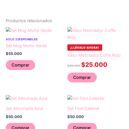
Productos relacionados
Original
Current
price
price
was:
is:
SOLO 2 DISPONIBLES
$45.000.
$25.000.
Set Mug Moño Verde
¡LLÉVALO AHORA!
$
55.000
Vaso Mezclador Coffe Rojo
$
25.000
Comprar
$
45.000
Comprar
Set Almohada Azul
Set Flori Celeste
$
50.000
$
50.000
Comprar
Comprar