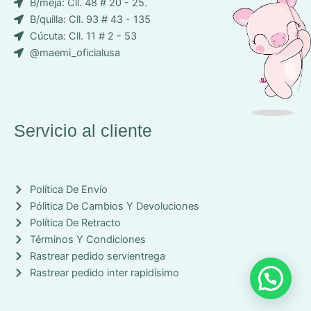
B/meja: Cll. 48 # 20 - 25.
o
B/quilla: Cll. 93 # 43 - 135
n
Cúcuta: Cll. 11 # 2 - 53
-
@maemi_oficialusa
f
a
c
e
b
Servicio al cliente
o
o
k
Política De Envío
Pólitica De Cambios Y Devoluciones
Política De Retracto
Términos Y Condiciones
Rastrear pedido servientrega
Rastrear pedido inter rapidísimo