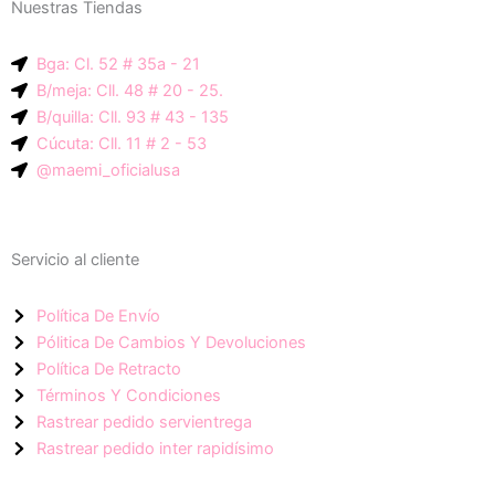
Nuestras Tiendas
p
g
a
-
r
p
Bga: Cl. 52 # 35a - 21
i
a
p
B/meja: Cll. 48 # 20 - 25.
c
m
B/quilla: Cll. 93 # 43 - 135
o
Cúcuta: Cll. 11 # 2 - 53
n
@maemi_oficialusa
-
f
a
Servicio al cliente
c
e
Política De Envío
b
Pólitica De Cambios Y Devoluciones
o
Política De Retracto
o
Términos Y Condiciones
k
Rastrear pedido servientrega
Rastrear pedido inter rapidísimo