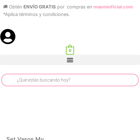
Ir
🚚 Obtén
ENVÍO GRATIS
por compras en
maemioficial.com
al
*Aplica términos y condiciones.
contenido
0
Menu
Búsqueda
de
productos
Set Vasos My