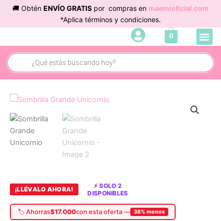
Ir
🚚 Obtén
ENVÍO GRATIS
por compras en
maemioficial.com
al
*Aplica términos y condiciones.
contenido
Me
0
Búsqueda
de
productos
Sombrilla
Original
Current
Grande
Unicornio
price
price
cantidad
was:
is:
$45.000.
$28.000.
⚡ SOLO 2
¡LLÉVALO AHORA!
DISPONIBLES
🏷️ Ahorras
$17.000
con esta oferta —
38% menos