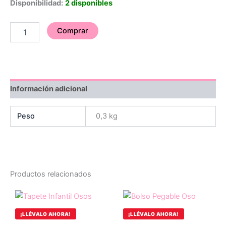
Disponibilidad:
2 disponibles
Comprar
Información adicional
Peso
0,3 kg
Productos relacionados
Original
Current
price
price
was:
is:
$16.000.
$8.000.
¡LLÉVALO AHORA!
¡LLÉVALO AHORA!