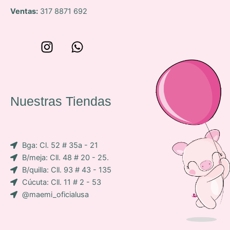
Ventas:
317 8871 692
W
I
W
o
n
h
n
s
a
c
t
t
e
a
s
Nuestras Tiendas
p
g
a
-
r
p
i
a
p
Bga: Cl. 52 # 35a - 21
c
m
B/meja: Cll. 48 # 20 - 25.
o
B/quilla: Cll. 93 # 43 - 135
n
Cúcuta: Cll. 11 # 2 - 53
-
@maemi_oficialusa
f
a
c