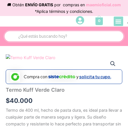
Ir
🚚 Obtén
ENVÍO GRATIS
por compras en
maemioficial.com
al
*Aplica términos y condiciones.
contenido
Me
0
Búsqueda
de
productos
Termo
Kuff
Verde
Claro
Compra con
y
solicita tu cupo.
cantidad
Termo Kuff Verde Claro
$
40.000
Termo de 400 ml, hecho de pasta dura, es ideal para llevar a
cualquier parte de manera segura y ligera. Su diseño
compacto y resistente lo hace perfecto para transportar sin