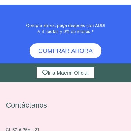
Compra ahora, paga después con ADDI
A 3 cuotas y 0% de interés.*
COMPRAR AHORA
Ir a Maemi Oficial
Contáctanos
Cl. 52 # 35a – 21