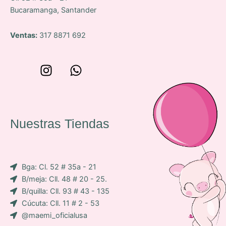
Bucaramanga, Santander
Ventas:
317 8871 692
W
I
W
o
n
h
n
s
a
c
t
t
e
a
s
Nuestras Tiendas
p
g
a
-
r
p
i
a
p
Bga: Cl. 52 # 35a - 21
c
m
B/meja: Cll. 48 # 20 - 25.
o
B/quilla: Cll. 93 # 43 - 135
n
Cúcuta: Cll. 11 # 2 - 53
-
@maemi_oficialusa
f