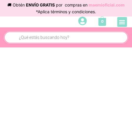
Ir
🚚 Obtén
ENVÍO GRATIS
por compras en
maemioficial.com
al
*Aplica términos y condiciones.
contenido
Me
0
Cuidado 
Búsqueda
de
productos
Termo
Mila
Beige
cantidad