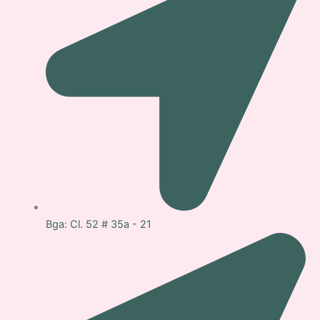
-
f
a
c
e
b
o
o
k
Bga: Cl. 52 # 35a - 21