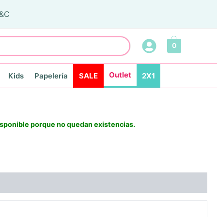
T&C
0
Outlet
Kids
Papelería
SALE
2X1
isponible porque no quedan existencias.