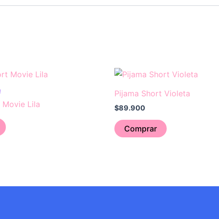
Este
producto
!
Pijama Short Violeta
tiene
 Movie Lila
$
89.900
múltiples
variantes.
Comprar
Las
opciones
se
pueden
elegir
en
la