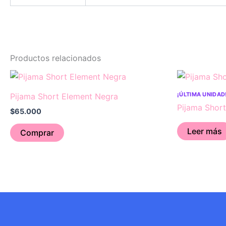
Productos relacionados
Este
producto
¡ÚLTIMA UNIDAD
Pijama Short Element Negra
tiene
Pijama Short
$
65.000
múltiples
variantes.
Leer más
Comprar
Las
opciones
se
pueden
elegir
en
la