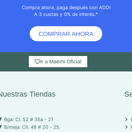
página
Compra ahora, paga después con ADDI
de
A 3 cuotas y 0% de interés.*
producto
COMPRAR AHORA
Ir a Maemi Oficial
Nuestras Tiendas
Se
Bga: Cl. 52 # 35a - 21
B/meja: Cll. 48 # 20 - 25.