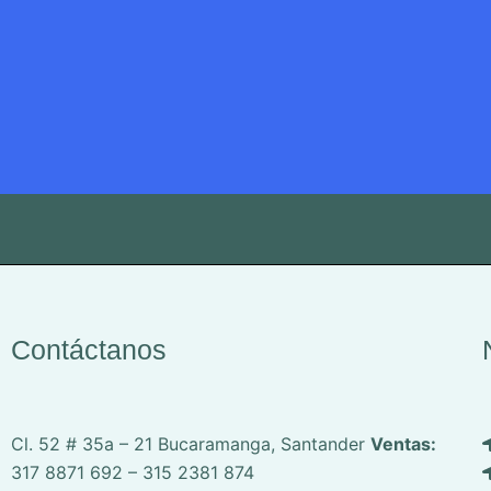
página
de
producto
Contáctanos
Cl. 52 # 35a – 21
Bucaramanga, Santander
Ventas:
317 8871 692 – 315 2381 874