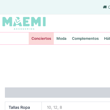
Ir
🚚 
al
contenido
Conciertos
Moda
Complementos
Háb
Información adicional
Tallas Ropa
10, 12, 8