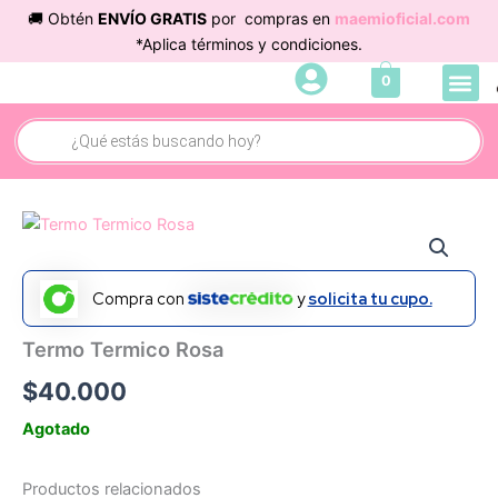
Ir
🚚 Obtén
ENVÍO GRATIS
por compras en
maemioficial.com
al
*Aplica términos y condiciones.
contenido
Me
0
Búsqueda
de
productos
Compra con
y
solicita tu cupo.
Termo Termico Rosa
$
40.000
Agotado
Productos relacionados