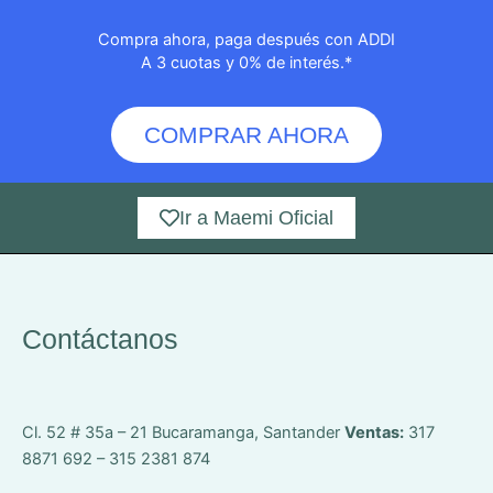
Compra ahora, paga después con ADDI
A 3 cuotas y 0% de interés.*
COMPRAR AHORA
Ir a Maemi Oficial
Contáctanos
Cl. 52 # 35a – 21
Bucaramanga, Santander
Ventas:
317
8871 692 – 315 2381 874