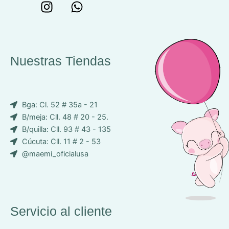
W
I
W
o
n
h
n
s
a
c
t
t
e
a
s
Nuestras Tiendas
p
g
a
-
r
p
i
a
p
Bga: Cl. 52 # 35a - 21
c
m
B/meja: Cll. 48 # 20 - 25.
o
B/quilla: Cll. 93 # 43 - 135
n
Cúcuta: Cll. 11 # 2 - 53
-
@maemi_oficialusa
f
a
c
e
b
Servicio al cliente
o