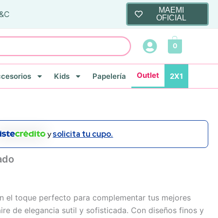
MAEMI
T&C
OFICIAL
0
Outlet
cesorios
Kids
Papelería
2X1
y
solicita tu cupo.
ado
on el toque perfecto para complementar tus mejores
ire de elegancia sutil y sofisticada. Con diseños finos y