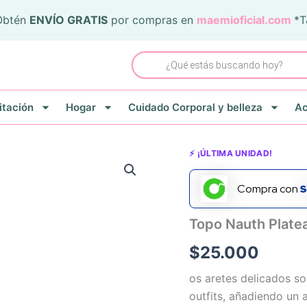
Obtén
ENVÍO GRATIS
por compras en
maemioficial.com
*
Búsqueda
de
productos
itación
Hogar
Cuidado Corporal y belleza
Ac
Topo
⚡ ¡ÚLTIMA UNIDAD!
Nauth
Plateado
Compra con
cantidad
Topo Nauth Plate
$
25.000
os aretes delicados s
outfits, añadiendo un a