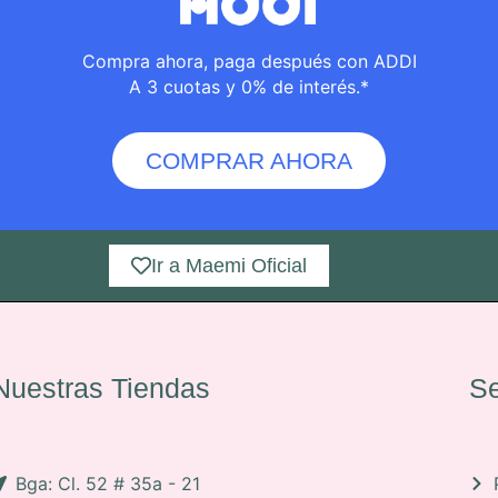
Compra ahora, paga después con ADDI
A 3 cuotas y 0% de interés.*
COMPRAR AHORA
Ir a Maemi Oficial
Nuestras Tiendas
Se
Bga: Cl. 52 # 35a - 21