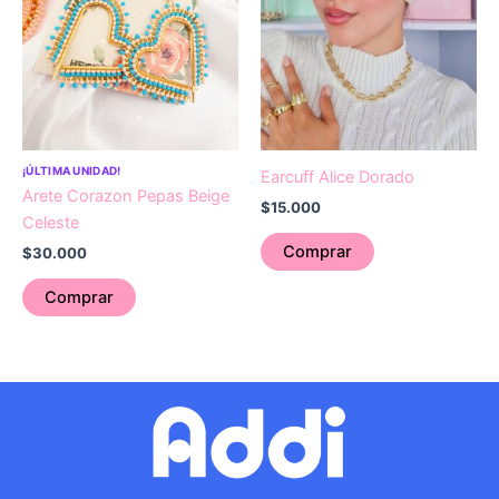
¡ÚLTIMA UNIDAD!
Earcuff Alice Dorado
Arete Corazon Pepas Beige
$
15.000
Celeste
Comprar
$
30.000
Comprar