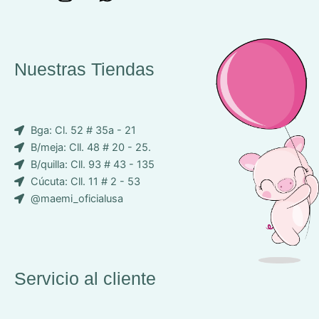
o
n
h
n
s
a
c
t
t
e
a
s
Nuestras Tiendas
p
g
a
-
r
p
i
a
p
Bga: Cl. 52 # 35a - 21
c
m
B/meja: Cll. 48 # 20 - 25.
o
B/quilla: Cll. 93 # 43 - 135
n
Cúcuta: Cll. 11 # 2 - 53
-
@maemi_oficialusa
f
a
c
e
b
Servicio al cliente
o
o