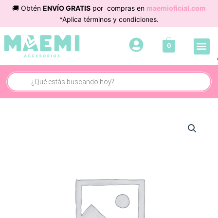
Ir
🚚 Obtén
ENVÍO GRATIS
por compras en
maemioficial.com
al
*Aplica términos y condiciones.
contenido
Me
0
Búsqueda
de
productos
Aretes
Aro
Concha
cantidad