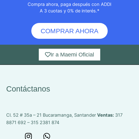
Compra ahora, paga después con ADDI
A 3 cuotas y 0% de interés.*
COMPRAR AHORA
Ir a Maemi Oficial
Contáctanos
Cl. 52 # 35a – 21
Bucaramanga, Santander
Ventas:
317
8871 692 – 315 2381 874
W
I
W