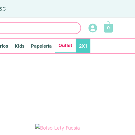
T&C
0
Outlet
rios
Kids
Papelería
2X1