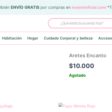
Obtén
ENVÍO GRATIS
por compras en
maemioficial.com
*
Búsqueda
de
productos
Hábitación
Hogar
Cuidado Corporal y belleza
Acceso
Aretes Encanto
$
10.000
Agotado