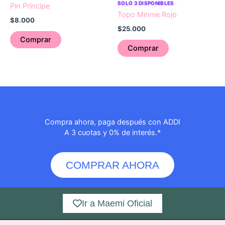
SOLO 3 DISPONIBLES
Pin Príncipe
Topo Minnie Rojo
$
8.000
$
25.000
Comprar
Comprar
Compra ahora, paga después con ADDI
A 3 cuotas y 0% de interés.*
COMPRAR AHORA
Ir a Maemi Oficial