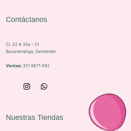
Contáctanos
Cl. 52 # 35a – 21
Bucaramanga, Santander
Ventas:
317 8871 692
W
I
W
o
n
h
n
s
a
c
t
t
e
a
s
Nuestras Tiendas
p
g
a
-
r
p