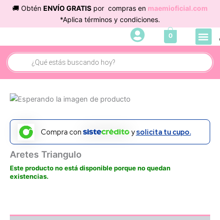
Ir
🚚 Obtén
ENVÍO GRATIS
por compras en
maemioficial.com
al
*Aplica términos y condiciones.
contenido
Me
0
Búsqueda
de
productos
Compra con
y
solicita tu cupo.
Aretes Triangulo
Este producto no está disponible porque no quedan
existencias.