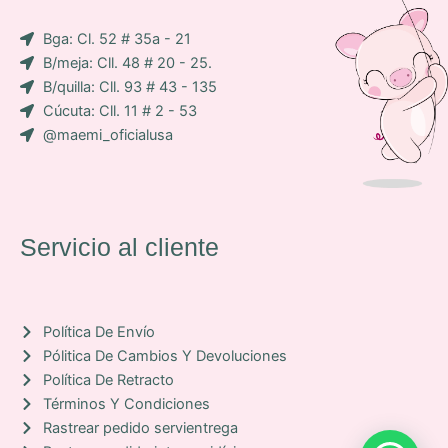
i
a
p
Bga: Cl. 52 # 35a - 21
c
m
B/meja: Cll. 48 # 20 - 25.
o
B/quilla: Cll. 93 # 43 - 135
n
Cúcuta: Cll. 11 # 2 - 53
-
@maemi_oficialusa
f
a
c
e
b
Servicio al cliente
o
o
k
Política De Envío
Pólitica De Cambios Y Devoluciones
Política De Retracto
Términos Y Condiciones
Rastrear pedido servientrega