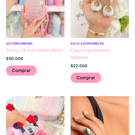
¡ÚLTIMA UNIDAD!
SOLO 2 DISPONIBLES
Termo 1.4 Con Stikers Rosa
Candonga Abanico
Plateado
$
50.000
$
22.000
Comprar
Comprar