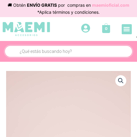
Ir
🚚 Obtén
ENVÍO GRATIS
por compras en
maemioficial.com
al
*Aplica términos y condiciones.
contenido
Me
0
Búsqueda
de
productos