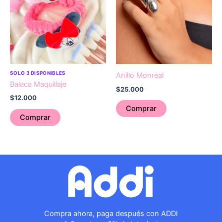
SOLO 3 DISPONIBLES
Anillo Monreal
Balaca Maquillaje
$
25.000
$
12.000
Comprar
Comprar
Compra ahora, paga después con ADDI