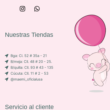
W
I
W
o
n
h
n
s
a
c
t
t
e
a
s
Nuestras Tiendas
p
g
a
-
r
p
i
a
p
Bga: Cl. 52 # 35a - 21
c
m
B/meja: Cll. 48 # 20 - 25.
o
B/quilla: Cll. 93 # 43 - 135
n
Cúcuta: Cll. 11 # 2 - 53
-
@maemi_oficialusa
f
a
c
e
b
Servicio al cliente