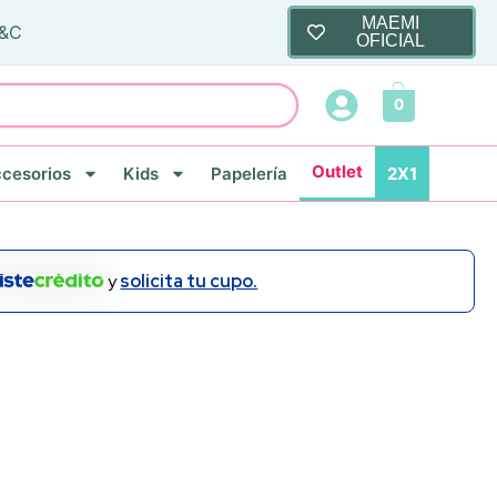
MAEMI
T&C
OFICIAL
0
Outlet
cesorios
Kids
Papelería
2X1
y
solicita tu cupo.