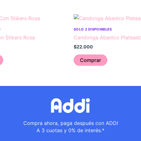
!
SOLO 2 DISPONIBLES
n Stikers Rosa
Candonga Abanico Platead
$
22.000
Comprar
Compra ahora, paga después con ADDI
A 3 cuotas y 0% de interés.*