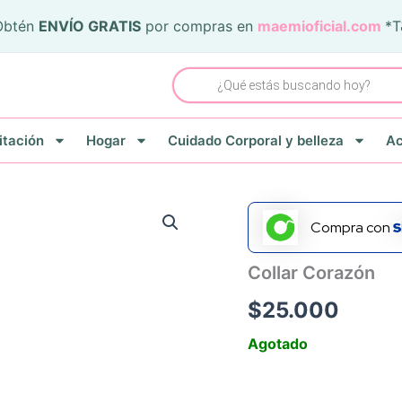
Obtén
ENVÍO GRATIS
por compras en
maemioficial.com
*
Búsqueda
de
productos
itación
Hogar
Cuidado Corporal y belleza
Ac
Compra con
Collar Corazón
$
25.000
Agotado