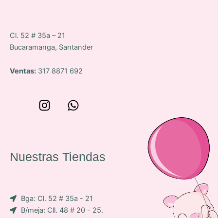
Cl. 52 # 35a – 21
Bucaramanga, Santander
Ventas:
317 8871 692
W
I
W
o
n
h
n
s
a
c
t
t
e
a
s
Nuestras Tiendas
p
g
a
-
r
p
i
a
p
Bga: Cl. 52 # 35a - 21
c
m
B/meja: Cll. 48 # 20 - 25.
o