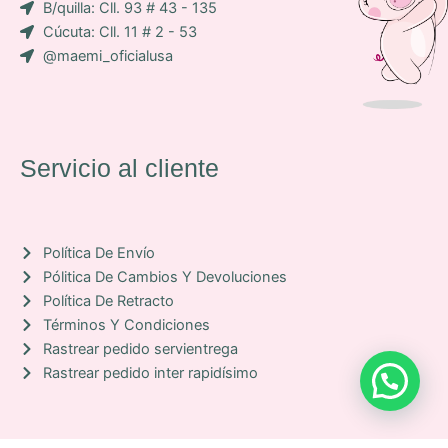
B/quilla: Cll. 93 # 43 - 135
n
Cúcuta: Cll. 11 # 2 - 53
-
@maemi_oficialusa
f
a
c
e
b
Servicio al cliente
o
o
k
Política De Envío
Pólitica De Cambios Y Devoluciones
Política De Retracto
Términos Y Condiciones
Rastrear pedido servientrega
Rastrear pedido inter rapidísimo