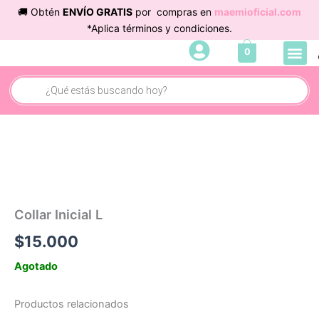
Ir
🚚 Obtén
ENVÍO GRATIS
por compras en
maemioficial.com
al
*Aplica términos y condiciones.
contenido
Me
0
Búsqueda
de
productos
Collar Inicial L
$
15.000
Agotado
Productos relacionados