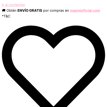
Ir al contenido
🚚 Obtén
ENVÍO GRATIS
por compras en
maemioficial.com
*T&C