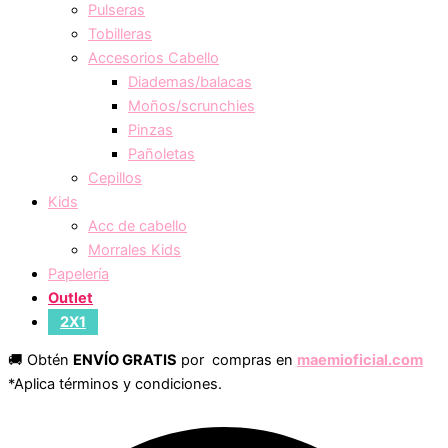
Pulseras
Tobilleras
Accesorios Cabello
Diademas/balacas
Moños/scrunchies
Pinzas
Pañoletas
Cepillos
Kids
Acc de cabello
Morrales Kids
Papelería
Outlet
2X1
🚚 Obtén
ENVÍO GRATIS
por compras en
maemioficial.com
*Aplica términos y condiciones.