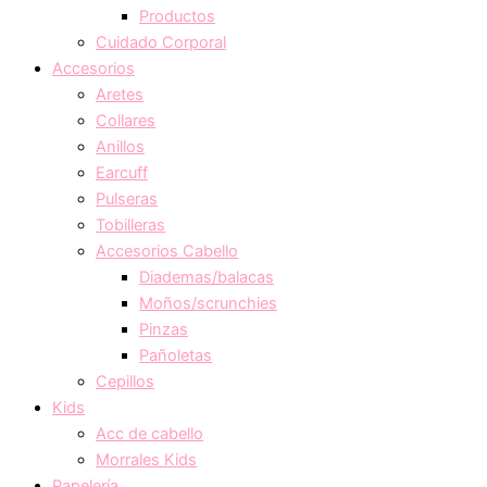
Productos
Cuidado Corporal
Accesorios
Aretes
Collares
Anillos
Earcuff
Pulseras
Tobilleras
Accesorios Cabello
Diademas/balacas
Moños/scrunchies
Pinzas
Pañoletas
Cepillos
Kids
Acc de cabello
Morrales Kids
Papelería