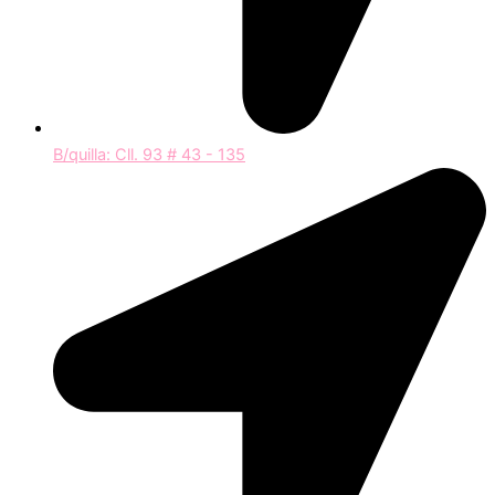
B/quilla: Cll. 93 # 43 - 135