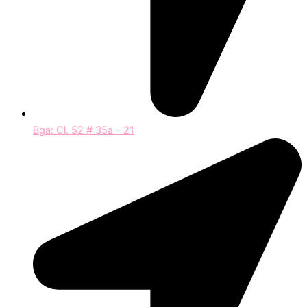
Bga: Cl. 52 # 35a - 21