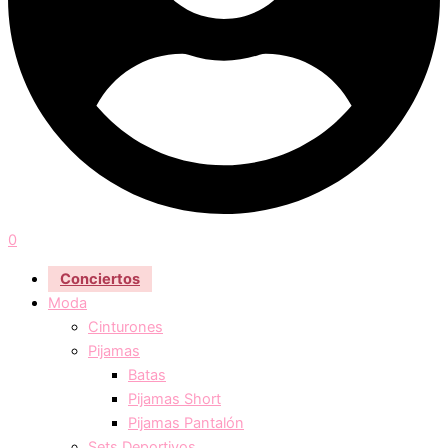
0
Conciertos
Moda
Cinturones
Pijamas
Batas
Pijamas Short
Pijamas Pantalón
Sets Deportivos