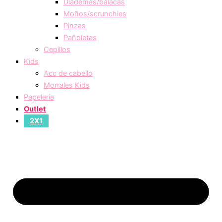
Diademas/balacas
Moños/scrunchies
Pinzas
Pañoletas
Cepillos
Kids
Acc de cabello
Morrales Kids
Papelería
Outlet
2X1