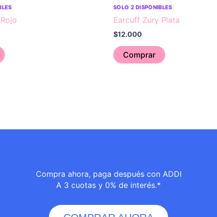
BLES
SOLO 2 DISPONIBLES
 Rojo
Earcuff Zury Plata
$
12.000
Comprar
Compra ahora, paga después con ADDI
A 3 cuotas y 0% de interés.*