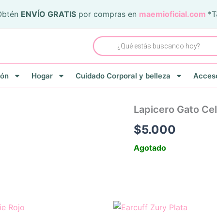
Obtén
ENVÍO GRATIS
por compras en
maemioficial.com
*
Búsqueda
de
productos
ión
Hogar
Cuidado Corporal y belleza
Acceso
Lapicero Gato Ce
$
5.000
Agotado