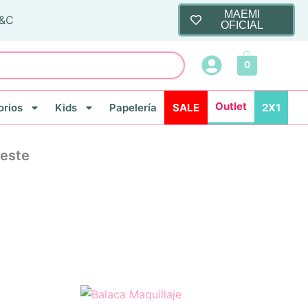
MAEMI
T&C
OFICIAL
0
Outlet
rios
Kids
Papelería
SALE
2X1
leste