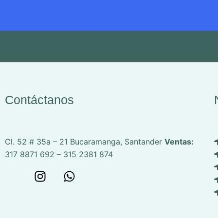
Contáctanos
Cl. 52 # 35a – 21
Bucaramanga, Santander
Ventas:
317 8871 692 – 315 2381 874
W
I
W
o
n
h
n
s
a
c
t
t