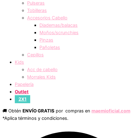
Pulseras
Tobilleras
Accesorios Cabello
Diademas/balacas
Moños/scrunchies
Pinzas
Pañoletas
Cepillos
Kids
Acc de cabello
Morrales Kids
Papelería
Outlet
2X1
🚚 Obtén
ENVÍO GRATIS
por compras en
maemioficial.com
*Aplica términos y condiciones.