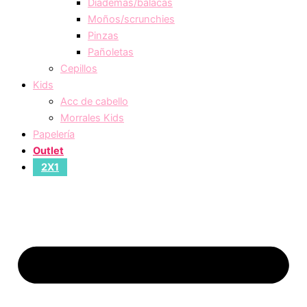
Diademas/balacas
Moños/scrunchies
Pinzas
Pañoletas
Cepillos
Kids
Acc de cabello
Morrales Kids
Papelería
Outlet
2X1