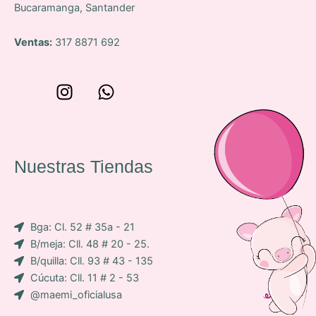
Bucaramanga, Santander
Ventas:
317 8871 692
W
I
W
o
n
h
n
s
a
c
t
t
e
a
s
Nuestras Tiendas
p
g
a
-
r
p
i
a
p
Bga: Cl. 52 # 35a - 21
c
m
B/meja: Cll. 48 # 20 - 25.
o
B/quilla: Cll. 93 # 43 - 135
n
Cúcuta: Cll. 11 # 2 - 53
-
@maemi_oficialusa
f