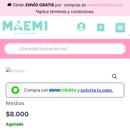
Ir
🚚 Obtén
ENVÍO GRATIS
por compras en
maemioficial.com
al
*Aplica términos y condiciones.
contenido
Me
0
Búsqueda
de
productos
Compra con
y
solicita tu cupo.
Medias
$
8.000
Agotado