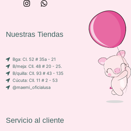
W
I
W
o
n
h
n
s
a
c
t
t
e
a
s
Nuestras Tiendas
p
g
a
-
r
p
i
a
p
Bga: Cl. 52 # 35a - 21
c
m
B/meja: Cll. 48 # 20 - 25.
o
B/quilla: Cll. 93 # 43 - 135
n
Cúcuta: Cll. 11 # 2 - 53
-
@maemi_oficialusa
f
a
c
e
b
Servicio al cliente
o