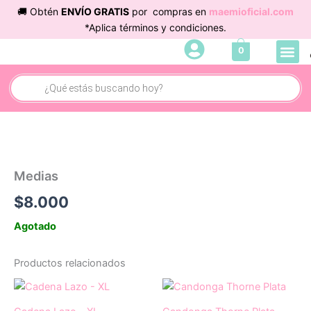
Ir
🚚 Obtén
ENVÍO GRATIS
por compras en
maemioficial.com
al
*Aplica términos y condiciones.
contenido
Me
0
Búsqueda
de
productos
Medias
$
8.000
Agotado
Productos relacionados