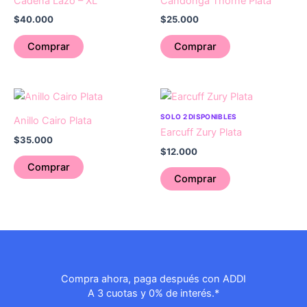
Cadena Lazo – XL
Candonga Thorne Plata
$
40.000
$
25.000
Comprar
Comprar
SOLO 2 DISPONIBLES
Anillo Cairo Plata
Earcuff Zury Plata
$
35.000
$
12.000
Comprar
Comprar
Compra ahora, paga después con ADDI
A 3 cuotas y 0% de interés.*