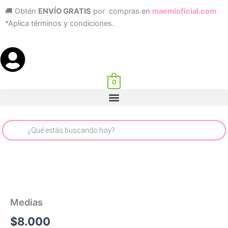
Ir
🚚 Obtén
ENVÍO GRATIS
por compras en
maemioficial.com
al
*Aplica términos y condiciones.
contenido
0
Menu
Búsqueda
de
productos
Medias
$
8.000