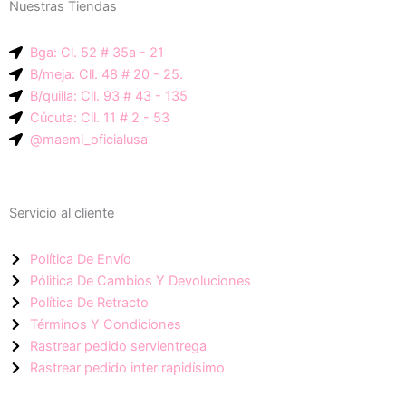
Nuestras Tiendas
p
g
a
-
r
p
Bga: Cl. 52 # 35a - 21
i
a
p
B/meja: Cll. 48 # 20 - 25.
c
m
B/quilla: Cll. 93 # 43 - 135
o
Cúcuta: Cll. 11 # 2 - 53
n
@maemi_oficialusa
-
f
a
Servicio al cliente
c
e
Política De Envío
b
Pólitica De Cambios Y Devoluciones
o
Política De Retracto
o
Términos Y Condiciones
k
Rastrear pedido servientrega
Rastrear pedido inter rapidísimo