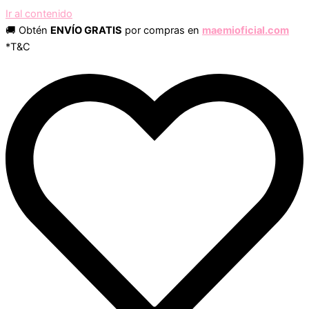
Ir al contenido
🚚 Obtén
ENVÍO GRATIS
por compras en
maemioficial.com
*T&C