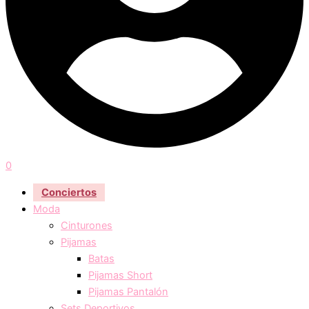
0
Conciertos
Moda
Cinturones
Pijamas
Batas
Pijamas Short
Pijamas Pantalón
Sets Deportivos