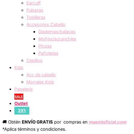
Earcuff
Pulseras
Tobilleras
Accesorios Cabello
Diademas/balacas
Moños/scrunchies
Pinzas
Pañoletas
Cepillos
Kids
Acc de cabello
Morrales Kids
Papelería
SALE
Outlet
2X1
🚚 Obtén
ENVÍO GRATIS
por compras en
maemioficial.com
*Aplica términos y condiciones.