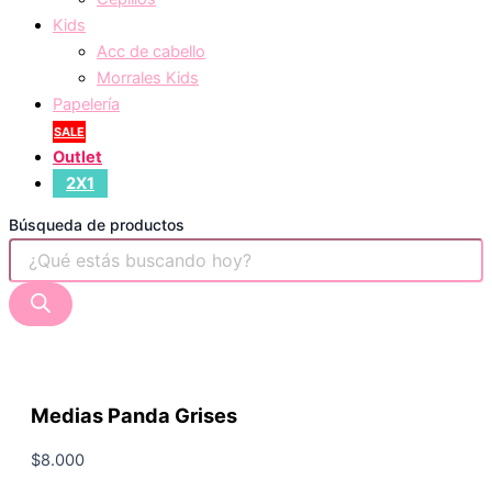
Kids
Acc de cabello
Morrales Kids
Papelería
SALE
Outlet
2X1
Búsqueda de productos
Medias Panda Grises
$
8.000