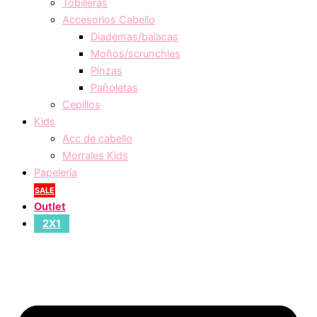
Tobilleras
Accesorios Cabello
Diademas/balacas
Moños/scrunchies
Pinzas
Pañoletas
Cepillos
Kids
Acc de cabello
Morrales Kids
Papelería
SALE
Outlet
2X1