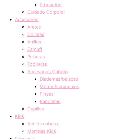
Productos
Cuidado Corporal
Accesorios
Aretes
Collares
Anillos
Earcuff
Pulseras
Tobilleras
Accesorios Cabello
Diademas/balacas
Moños/scrunchies
Pinzas
Pañoletas
Cepillos
Kids
Acc de cabello
Morrales Kids
Papelería