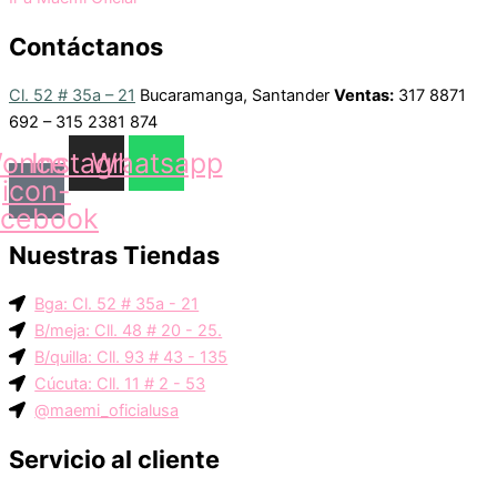
Contáctanos
Cl. 52 # 35a – 21
Bucaramanga, Santander
Ventas:
317 8871
692 – 315 2381 874
oncep-
Instagram
Whatsapp
icon-
acebook
Nuestras Tiendas
Bga: Cl. 52 # 35a - 21
B/meja: Cll. 48 # 20 - 25.
B/quilla: Cll. 93 # 43 - 135
Cúcuta: Cll. 11 # 2 - 53
@maemi_oficialusa
Servicio al cliente