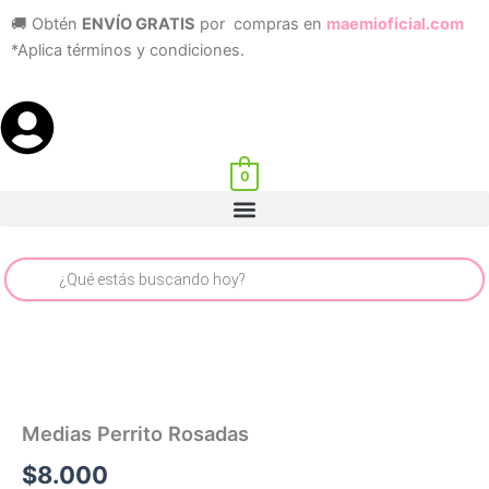
Ir
🚚 Obtén
ENVÍO GRATIS
por compras en
maemioficial.com
al
*Aplica términos y condiciones.
contenido
0
Menu
Búsqueda
de
productos
Medias Perrito Rosadas
$
8.000