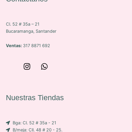
Cl. 52 # 35a – 21
Bucaramanga, Santander
Ventas:
317 8871 692
W
I
W
o
n
h
n
s
a
c
t
t
e
a
s
Nuestras Tiendas
p
g
a
-
r
p
i
a
p
Bga: Cl. 52 # 35a - 21
c
m
B/meja: Cll. 48 # 20 - 25.