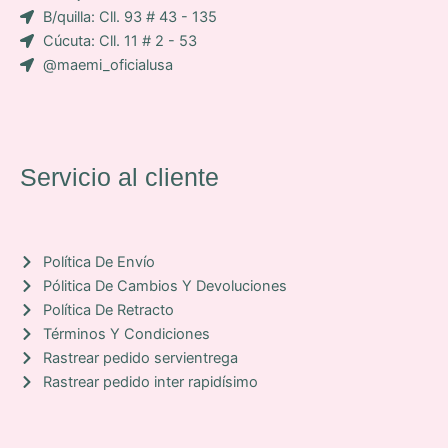
o
B/quilla: Cll. 93 # 43 - 135
n
Cúcuta: Cll. 11 # 2 - 53
-
@maemi_oficialusa
f
a
c
e
b
Servicio al cliente
o
o
k
Política De Envío
Pólitica De Cambios Y Devoluciones
Política De Retracto
Términos Y Condiciones
Rastrear pedido servientrega
Rastrear pedido inter rapidísimo