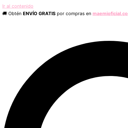
Ir al contenido
🚚 Obtén
ENVÍO GRATIS
por compras en
maemioficial.c