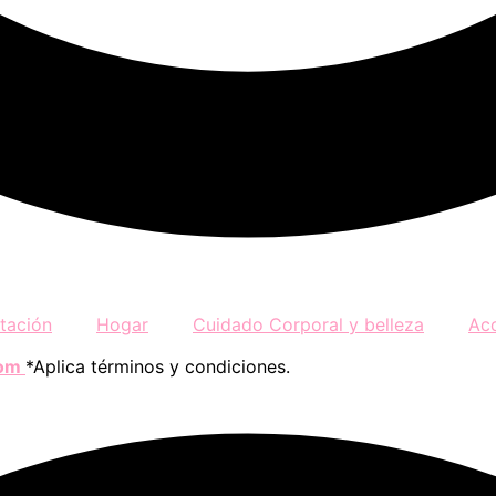
tación
Hogar
Cuidado Corporal y belleza
Ac
com
*Aplica términos y condiciones.