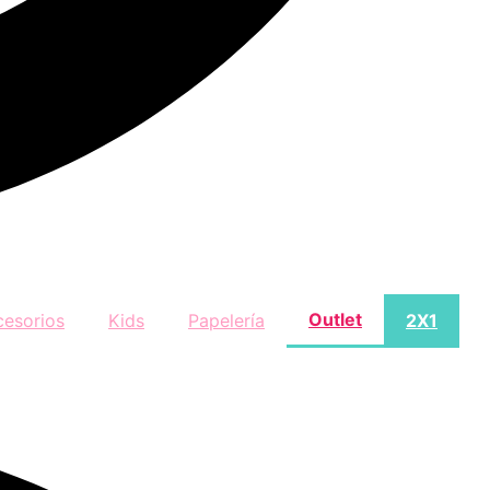
Outlet
cesorios
Kids
Papelería
2X1