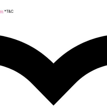
om
*T&C