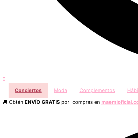
0
Conciertos
Moda
Complementos
Hábi
🚚 Obtén
ENVÍO GRATIS
por compras en
maemioficial.