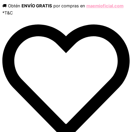
Búsqueda
Búsqueda
Ir
🚚 Obtén
ENVÍO GRATIS
por compras en
maemioficial.com
de
de
al
*T&C
productos
productos
contenido