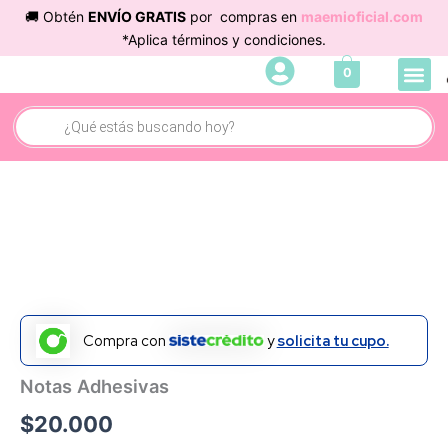
Ir
🚚 Obtén
ENVÍO GRATIS
por compras en
maemioficial.com
al
*Aplica términos y condiciones.
contenido
Me
0
Búsqueda
de
productos
Compra con
y
solicita tu cupo.
Notas Adhesivas
$
20.000