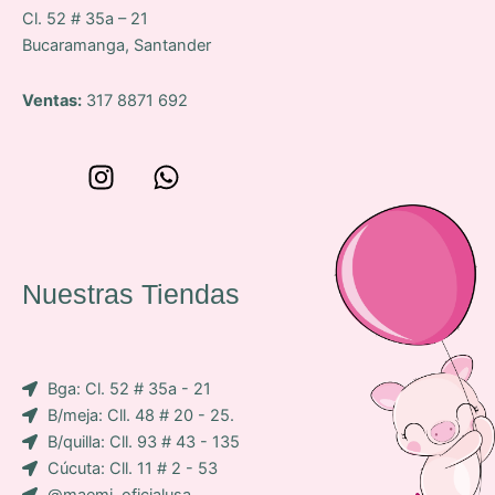
Cl. 52 # 35a – 21
Bucaramanga, Santander
Ventas:
317 8871 692
W
I
W
o
n
h
n
s
a
c
t
t
e
a
s
Nuestras Tiendas
p
g
a
-
r
p
i
a
p
Bga: Cl. 52 # 35a - 21
c
m
B/meja: Cll. 48 # 20 - 25.
o
B/quilla: Cll. 93 # 43 - 135
n
Cúcuta: Cll. 11 # 2 - 53
-
@maemi_oficialusa