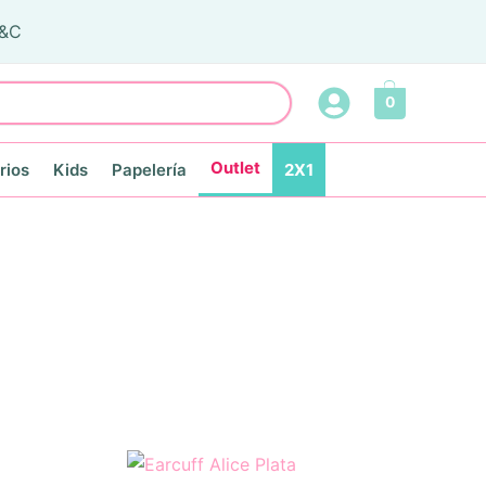
T&C
0
Outlet
rios
Kids
Papelería
2X1