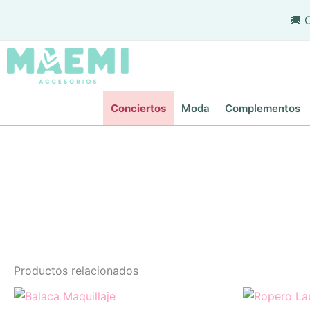
Ir
🚚 
al
contenido
Conciertos
Moda
Complementos
Productos relacionados