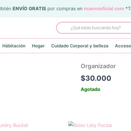
Obtén
ENVÍO GRATIS
por compras en
maemioficial.com
*
Búsqueda
de
productos
Hábitación
Hogar
Cuidado Corporal y belleza
Acceso
Organizador
$
30.000
Agotado