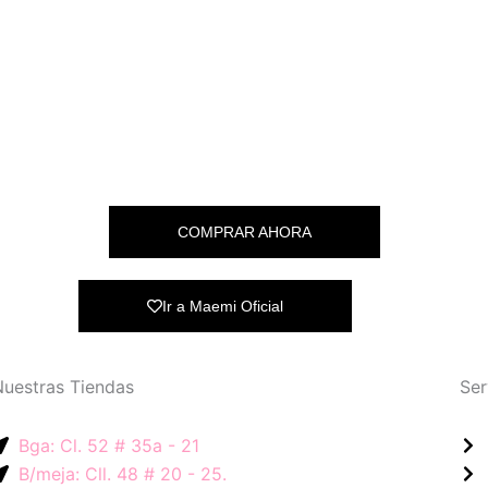
COMPRAR AHORA
Ir a Maemi Oficial
Nuestras Tiendas
Ser
Bga: Cl. 52 # 35a - 21
B/meja: Cll. 48 # 20 - 25.