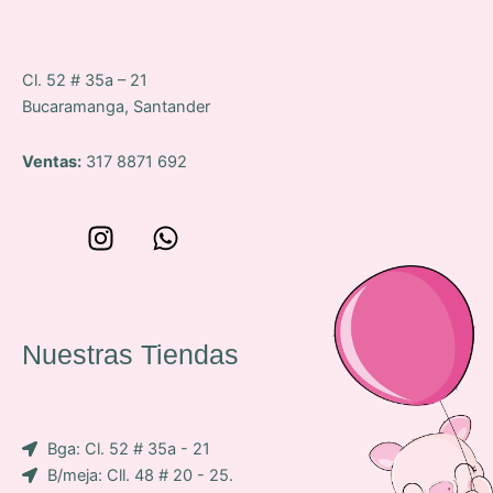
Cl. 52 # 35a – 21
Bucaramanga, Santander
Ventas:
317 8871 692
W
I
W
o
n
h
n
s
a
c
t
t
e
a
s
Nuestras Tiendas
p
g
a
-
r
p
i
a
p
Bga: Cl. 52 # 35a - 21
c
m
B/meja: Cll. 48 # 20 - 25.
o