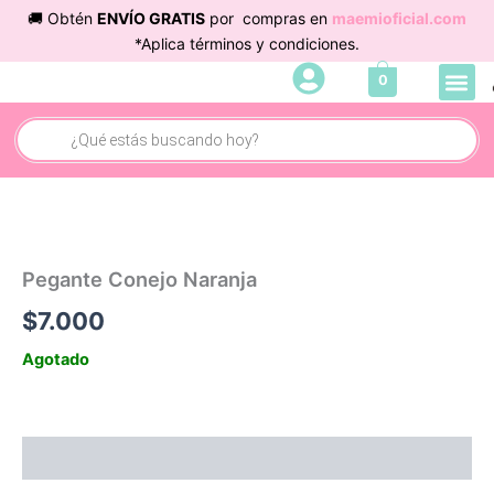
Ir
🚚 Obtén
ENVÍO GRATIS
por compras en
maemioficial.com
al
*Aplica términos y condiciones.
contenido
Me
0
Búsqueda
de
productos
Pegante Conejo Naranja
$
7.000
Agotado
Información adicional