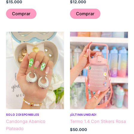
$
15.000
$
12.000
Comprar
Comprar
SOLO 2 DISPONIBLES
¡ÚLTIMA UNIDAD!
Candonga Abanico
Termo 1.4 Con Stikers Rosa
Plateado
$
50.000