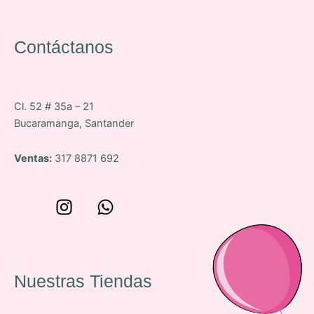
Contáctanos
Cl. 52 # 35a – 21
Bucaramanga, Santander
Ventas:
317 8871 692
W
I
W
o
n
h
n
s
a
c
t
t
e
a
s
Nuestras Tiendas
p
g
a
-
r
p