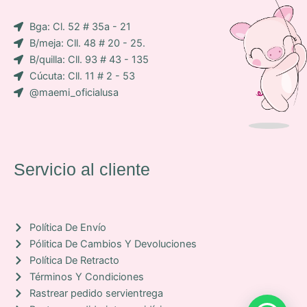
i
a
p
Bga: Cl. 52 # 35a - 21
c
m
B/meja: Cll. 48 # 20 - 25.
o
B/quilla: Cll. 93 # 43 - 135
n
Cúcuta: Cll. 11 # 2 - 53
-
@maemi_oficialusa
f
a
c
e
b
Servicio al cliente
o
o
k
Política De Envío
Pólitica De Cambios Y Devoluciones
Política De Retracto
Términos Y Condiciones
Rastrear pedido servientrega