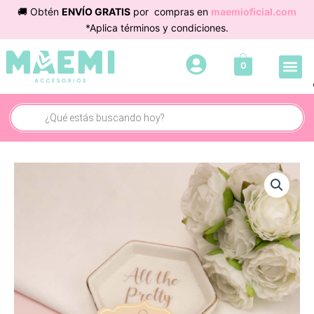
Ir
🚚 Obtén
ENVÍO GRATIS
por compras en
maemioficial.com
al
*Aplica términos y condiciones.
contenido
Me
0
Búsqueda
de
productos